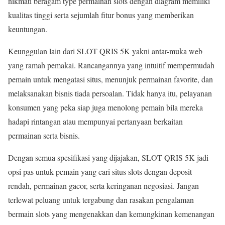
nikmati beragam type permainan slots dengan diagram memiliki
kualitas tinggi serta sejumlah fitur bonus yang memberikan
keuntungan.
Keunggulan lain dari SLOT QRIS 5K yakni antar-muka web
yang ramah pemakai. Rancangannya yang intuitif mempermudah
pemain untuk mengatasi situs, menunjuk permainan favorite, dan
melaksanakan bisnis tiada persoalan. Tidak hanya itu, pelayanan
konsumen yang peka siap juga menolong pemain bila mereka
hadapi rintangan atau mempunyai pertanyaan berkaitan
permainan serta bisnis.
Dengan semua spesifikasi yang dijajakan, SLOT QRIS 5K jadi
opsi pas untuk pemain yang cari situs slots dengan deposit
rendah, permainan gacor, serta keringanan negosiasi. Jangan
terlewat peluang untuk tergabung dan rasakan pengalaman
bermain slots yang mengenakkan dan kemungkinan kemenangan