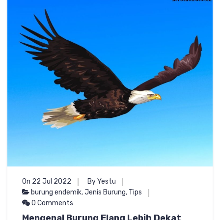
On 22 Jul 2022
By Yestu
burung endemik
,
Jenis Burung
,
Tips
0 Comments
Mengenal Burung Elang Lebih Dekat