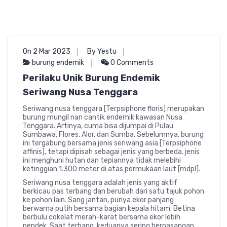
On 2 Mar 2023
By Yestu
burung endemik
0 Comments
Perilaku Unik Burung Endemik
Seriwang Nusa Tenggara
Seriwang nusa tenggara [Terpsiphone floris] merupakan
burung mungil nan cantik endemik kawasan Nusa
Tenggara. Artinya, cuma bisa dijumpai di Pulau
Sumbawa, Flores, Alor, dan Sumba. Sebelumnya, burung
ini tergabung bersama jenis seriwang asia [Terpsiphone
affinis], tetapi dipisah sebagai jenis yang berbeda. jenis
ini menghuni hutan dan tepiannya tidak melebihi
ketinggian 1.300 meter di atas permukaan laut [mdpl].
Seriwang nusa tenggara adalah jenis yang aktif
berkicau pas terbang dan berubah dari satu tajuk pohon
ke pohon lain. Sang jantan, punya ekor panjang
berwarna putih bersama bagian kepala hitam. Betina
berbulu cokelat merah-karat bersama ekor lebih
pendek. Saat terbang, keduanya sering berpasangan.