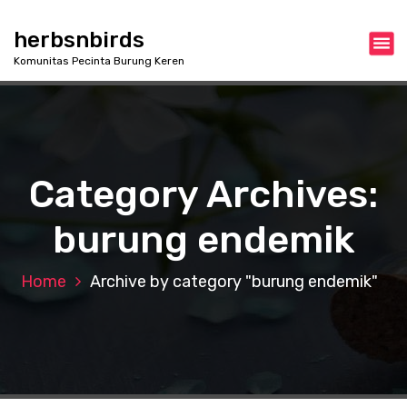
S
k
herbsnbirds
i
Komunitas Pecinta Burung Keren
p
t
o
c
o
n
Category Archives:
t
e
burung endemik
n
t
Home
Archive by category "burung endemik"