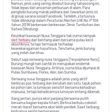
Namun, jenis yang sering disebut burung tali pocong ini,
tidak lepas dari ancaman perburuan di alam. Para
penghobi burung marak pelihara dan tawarkan jenis ini
di group sarana sosial Facebook. Terlebih, statusnya
tidak dilindungi dalam Peraturan Menteri LHK No. P 106
tahun 2018 berkenaan berkenaan Jenis Tumbuhan dan
Satwa Dilindungi.
Keunikan kawasan Nusa Tenggara tak cuma nampak
slot terbaru
dari bentang alam bersama pulau kecil
eksotiknya, tetapi termasuk terhadap
keanekaragaman hayatinya. Terutama, jenis burung
yang indah dan khas.
Sebut saja seriwang nusa tenggara [Terpsiphone floris].
Burung mungil nan cantik ini merupakan endemik
kawasan Nusa Tenggara. Artinya, cuma bisa dijumpai di
Pulau Sumbawa, Flores, Alor, dan Sumba.
Seriwang nusa tenggara adalah jenis yang aktif
berkicau pas terbang dan berubah dari satu tajuk pohon
ke pohon lain. Ia lumayan sensitif bersama kehadiran
manusia, tetapi kehadirannya lumayan enteng dikenali.
Sang jantan, punya ekor panjang berwarna putih
bersama bagian kepala hitam. Betina berbulu cokelat
merah-karat bersama ekor lebih pendek. Saat terbang,
keduanya sering berpasangan.