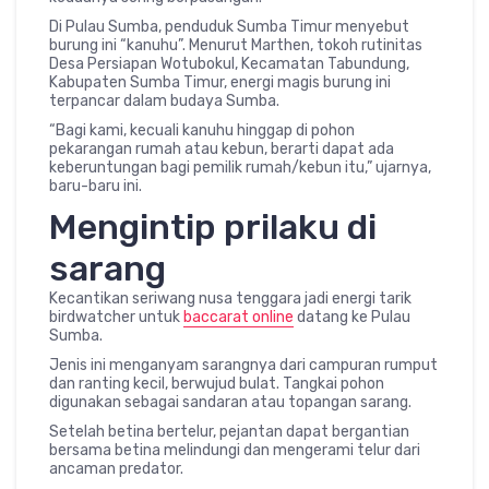
Di Pulau Sumba, penduduk Sumba Timur menyebut
burung ini “kanuhu”. Menurut Marthen, tokoh rutinitas
Desa Persiapan Wotubokul, Kecamatan Tabundung,
Kabupaten Sumba Timur, energi magis burung ini
terpancar dalam budaya Sumba.
“Bagi kami, kecuali kanuhu hinggap di pohon
pekarangan rumah atau kebun, berarti dapat ada
keberuntungan bagi pemilik rumah/kebun itu,” ujarnya,
baru-baru ini.
Mengintip prilaku di
sarang
Kecantikan seriwang nusa tenggara jadi energi tarik
birdwatcher untuk
baccarat online
datang ke Pulau
Sumba.
Jenis ini menganyam sarangnya dari campuran rumput
dan ranting kecil, berwujud bulat. Tangkai pohon
digunakan sebagai sandaran atau topangan sarang.
Setelah betina bertelur, pejantan dapat bergantian
bersama betina melindungi dan mengerami telur dari
ancaman predator.