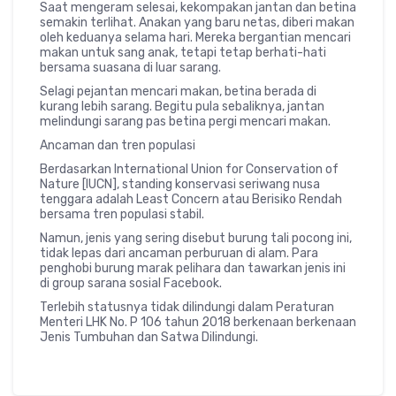
Saat mengeram selesai, kekompakan jantan dan betina
semakin terlihat. Anakan yang baru netas, diberi makan
oleh keduanya selama hari. Mereka bergantian mencari
makan untuk sang anak, tetapi tetap berhati-hati
bersama suasana di luar sarang.
Selagi pejantan mencari makan, betina berada di
kurang lebih sarang. Begitu pula sebaliknya, jantan
melindungi sarang pas betina pergi mencari makan.
Ancaman dan tren populasi
Berdasarkan International Union for Conservation of
Nature [IUCN], standing konservasi seriwang nusa
tenggara adalah Least Concern atau Berisiko Rendah
bersama tren populasi stabil.
Namun, jenis yang sering disebut burung tali pocong ini,
tidak lepas dari ancaman perburuan di alam. Para
penghobi burung marak pelihara dan tawarkan jenis ini
di group sarana sosial Facebook.
Terlebih statusnya tidak dilindungi dalam Peraturan
Menteri LHK No. P 106 tahun 2018 berkenaan berkenaan
Jenis Tumbuhan dan Satwa Dilindungi.