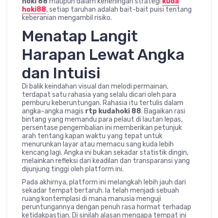
hoki 88
maupun dalam keheningan strategi
kuda
hoki88
, setiap taruhan adalah bait-bait puisi tentang
keberanian mengambil risiko.
Menatap Langit
Harapan Lewat Angka
dan Intuisi
Di balik keindahan visual dan melodi permainan,
terdapat satu rahasia yang selalu dicari oleh para
pemburu keberuntungan. Rahasia itu tertulis dalam
angka-angka magis
rtp kudahoki 88
. Bagaikan rasi
bintang yang memandu para pelaut di lautan lepas,
persentase pengembalian ini memberikan petunjuk
arah tentang kapan waktu yang tepat untuk
menurunkan layar atau memacu sang kuda lebih
kencang lagi. Angka ini bukan sekadar statistik dingin,
melainkan refleksi dari keadilan dan transparansi yang
dijunjung tinggi oleh platform ini.
Pada akhirnya, platform ini melangkah lebih jauh dari
sekadar tempat bertaruh. Ia telah menjadi sebuah
ruang kontemplasi di mana manusia menguji
peruntungannya dengan penuh rasa hormat terhadap
ketidakpastian. Di sinilah alasan mengapa tempat ini