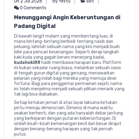
On 2 Jul 2026
By Yestu
slot
0 Comments
Menunggangi Angin Keberuntungan di
Padang Digital
Di bawah langit malam yang membentang luas, di
mana bintang-bintang berbisik tentang nasib dan
peluang, lahirlah sebuah nama yang kini menjadi buah
bibir para pencari kesenangan. Seperti derap langkah
kaki kuda yang gagah berani menerjang badai,
kudahoki88
hadir membawa harapan baru. Platform
ini bukan sekadar ruang biasa, melainkan sebuah oasis
di tengah gurun digital yang gersang, menawarkan
pelarian yang indah bagi mereka yang memuja dewi
fortuna. Bagi para penggemar permainan sejati, nama
ini telah menjelma menjadi sebuah pilihan menarik yang
tak lagi bisa diabaikan.
Setiap ketukan jemari di atas layar laksana ketukan
pintu menuju dimensi lain. Dimensi di mana waktu
seakan berhenti, dan yang ada hanyalah debar jantung
yang berkejaran dengan putaran keberuntungan. Di
sinilah kisah-kisah kemenangan kecil dan besar dirajut
dengan benang-benang harapan yang tak pernah
putus.