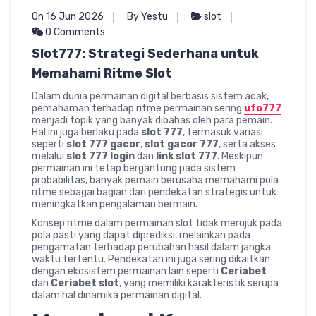
On 16 Jun 2026
By Yestu
slot
0 Comments
Slot777: Strategi Sederhana untuk
Memahami Ritme Slot
Dalam dunia permainan digital berbasis sistem acak,
pemahaman terhadap ritme permainan sering
ufo777
menjadi topik yang banyak dibahas oleh para pemain.
Hal ini juga berlaku pada
slot 777
, termasuk variasi
seperti
slot 777 gacor
,
slot gacor 777
, serta akses
melalui
slot 777 login
dan
link slot 777
. Meskipun
permainan ini tetap bergantung pada sistem
probabilitas, banyak pemain berusaha memahami pola
ritme sebagai bagian dari pendekatan strategis untuk
meningkatkan pengalaman bermain.
Konsep ritme dalam permainan slot tidak merujuk pada
pola pasti yang dapat diprediksi, melainkan pada
pengamatan terhadap perubahan hasil dalam jangka
waktu tertentu. Pendekatan ini juga sering dikaitkan
dengan ekosistem permainan lain seperti
Ceriabet
dan
Ceriabet slot
, yang memiliki karakteristik serupa
dalam hal dinamika permainan digital.