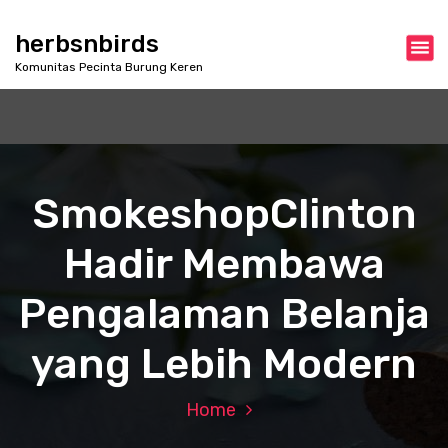
S
k
herbsnbirds
i
Komunitas Pecinta Burung Keren
p
t
o
c
o
n
SmokeshopClinton
t
e
Hadir Membawa
n
t
Pengalaman Belanja
yang Lebih Modern
Home