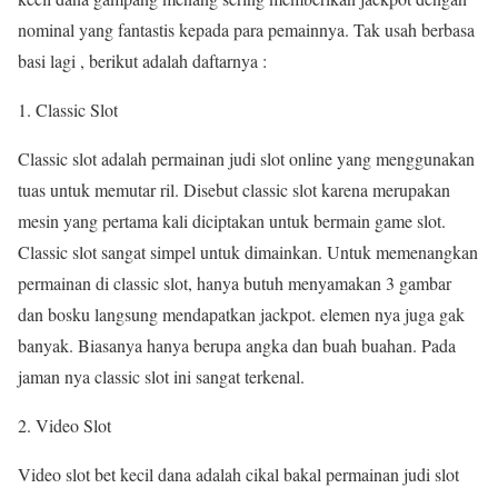
nominal yang fantastis kepada para pemainnya. Tak usah berbasa
basi lagi , berikut adalah daftarnya :
1. Classic Slot
Classic slot adalah permainan judi slot online yang menggunakan
tuas untuk memutar ril. Disebut classic slot karena merupakan
mesin yang pertama kali diciptakan untuk bermain game slot.
Classic slot sangat simpel untuk dimainkan. Untuk memenangkan
permainan di classic slot, hanya butuh menyamakan 3 gambar
dan bosku langsung mendapatkan jackpot. elemen nya juga gak
banyak. Biasanya hanya berupa angka dan buah buahan. Pada
jaman nya classic slot ini sangat terkenal.
2. Video Slot
Video slot bet kecil dana adalah cikal bakal permainan judi slot