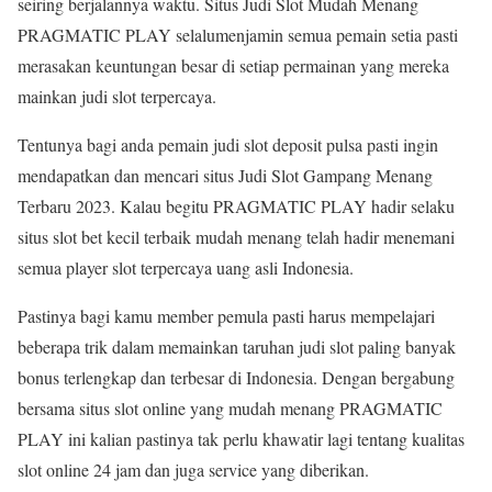
seiring berjalannya waktu. Situs Judi Slot Mudah Menang
PRAGMATIC PLAY selalumenjamin semua pemain setia pasti
merasakan keuntungan besar di setiap permainan yang mereka
mainkan judi slot terpercaya.
Tentunya bagi anda pemain judi slot deposit pulsa pasti ingin
mendapatkan dan mencari situs Judi Slot Gampang Menang
Terbaru 2023. Kalau begitu PRAGMATIC PLAY hadir selaku
situs slot bet kecil terbaik mudah menang telah hadir menemani
semua player slot terpercaya uang asli Indonesia.
Pastinya bagi kamu member pemula pasti harus mempelajari
beberapa trik dalam memainkan taruhan judi slot paling banyak
bonus terlengkap dan terbesar di Indonesia. Dengan bergabung
bersama situs slot online yang mudah menang PRAGMATIC
PLAY ini kalian pastinya tak perlu khawatir lagi tentang kualitas
slot online 24 jam dan juga service yang diberikan.