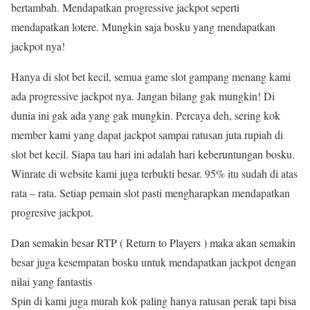
bertambah. Mendapatkan progressive jackpot seperti
mendapatkan lotere. Mungkin saja bosku yang mendapatkan
jackpot nya!
Hanya di slot bet kecil, semua game slot gampang menang kami
ada progressive jackpot nya. Jangan bilang gak mungkin! Di
dunia ini gak ada yang gak mungkin. Percaya deh, sering kok
member kami yang dapat jackpot sampai ratusan juta rupiah di
slot bet kecil. Siapa tau hari ini adalah hari keberuntungan bosku.
Winrate di website kami juga terbukti besar. 95% itu sudah di atas
rata – rata. Setiap pemain slot pasti mengharapkan mendapatkan
progresive jackpot.
Dan semakin besar RTP ( Return to Players ) maka akan semakin
besar juga kesempatan bosku untuk mendapatkan jackpot dengan
nilai yang fantastis
Spin di kami juga murah kok paling hanya ratusan perak tapi bisa