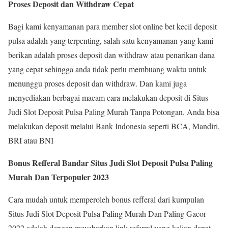
Proses Deposit dan Withdraw Cepat
Bagi kami kenyamanan para member slot online bet kecil deposit
pulsa adalah yang terpenting, salah satu kenyamanan yang kami
berikan adalah proses deposit dan withdraw atau penarikan dana
yang cepat sehingga anda tidak perlu membuang waktu untuk
menunggu proses deposit dan withdraw. Dan kami juga
menyediakan berbagai macam cara melakukan deposit di Situs
Judi Slot Deposit Pulsa Paling Murah Tanpa Potongan. Anda bisa
melakukan deposit melalui Bank Indonesia seperti BCA, Mandiri,
BRI atau BNI
Bonus Refferal Bandar Situs Judi Slot Deposit Pulsa Paling
Murah Dan Terpopuler 2023
Cara mudah untuk memperoleh bonus refferal dari kumpulan
Situs Judi Slot Deposit Pulsa Paling Murah Dan Paling Gacor
2022 adalah dengan meyebarkan link referral yang kalian dapat