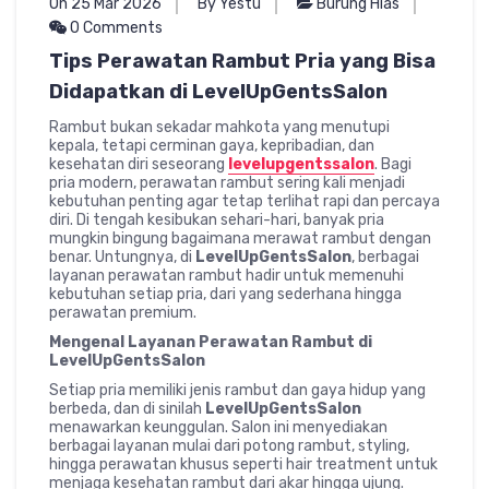
On 25 Mar 2026
By Yestu
Burung Hias
0 Comments
Tips Perawatan Rambut Pria yang Bisa
Didapatkan di LevelUpGentsSalon
Rambut bukan sekadar mahkota yang menutupi
kepala, tetapi cerminan gaya, kepribadian, dan
kesehatan diri seseorang
levelupgentssalon
. Bagi
pria modern, perawatan rambut sering kali menjadi
kebutuhan penting agar tetap terlihat rapi dan percaya
diri. Di tengah kesibukan sehari-hari, banyak pria
mungkin bingung bagaimana merawat rambut dengan
benar. Untungnya, di
LevelUpGentsSalon
, berbagai
layanan perawatan rambut hadir untuk memenuhi
kebutuhan setiap pria, dari yang sederhana hingga
perawatan premium.
Mengenal Layanan Perawatan Rambut di
LevelUpGentsSalon
Setiap pria memiliki jenis rambut dan gaya hidup yang
berbeda, dan di sinilah
LevelUpGentsSalon
menawarkan keunggulan. Salon ini menyediakan
berbagai layanan mulai dari potong rambut, styling,
hingga perawatan khusus seperti hair treatment untuk
menjaga kesehatan rambut dari akar hingga ujung.