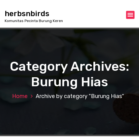
S
k
herbsnbirds
i
Komunitas Pecinta Burung Keren
p
t
o
c
o
n
Category Archives:
t
e
Burung Hias
n
t
Home
Archive by category "Burung Hias"