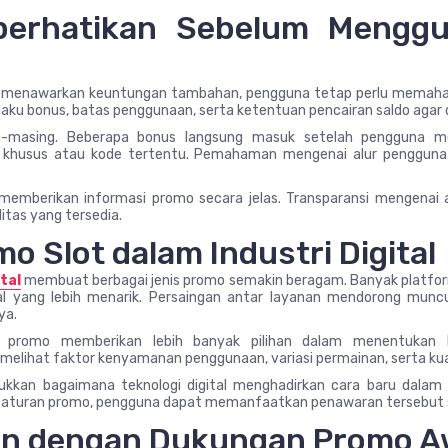
iperhatikan Sebelum Meng
menawarkan keuntungan tambahan, pengguna tetap perlu memahami
aku bonus, batas penggunaan, serta ketentuan pencairan saldo aga
ng-masing. Beberapa bonus langsung masuk setelah pengguna m
n khusus atau kode tertentu. Pemahaman mengenai alur pengg
 memberikan informasi promo secara jelas. Transparansi mengen
tas yang tersedia.
 Slot dalam Industri Digital
tal
membuat berbagai jenis promo semakin beragam. Banyak platfo
 yang lebih menarik. Persaingan antar layanan mendorong munculn
ya.
i promo memberikan lebih banyak pilihan dalam menentukan 
elihat faktor kenyamanan penggunaan, variasi permainan, serta kuali
kan bagaimana teknologi digital menghadirkan cara baru dalam
aturan promo, pengguna dapat memanfaatkan penawaran tersebut se
n dengan Dukungan Promo A