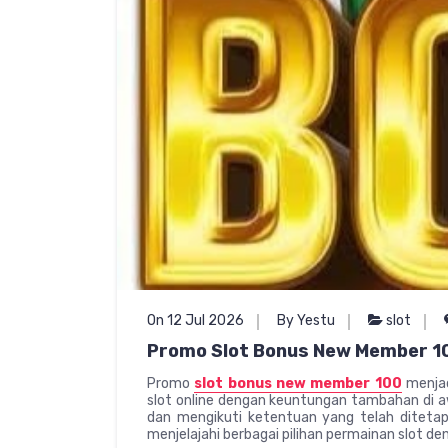
On 12 Jul 2026
By Yestu
slot
Promo Slot Bonus New Member 1
Promo
slot bonus new member 100
menjad
slot online dengan keuntungan tambahan di a
dan mengikuti ketentuan yang telah ditet
menjelajahi berbagai pilihan permainan slot den