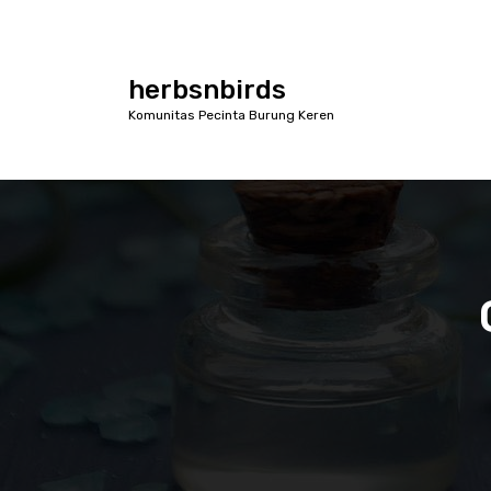
S
k
i
p
herbsnbirds
t
Komunitas Pecinta Burung Keren
o
c
o
n
t
e
n
t