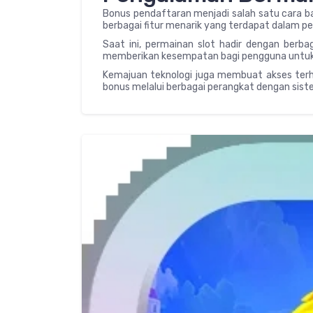
Bonus pendaftaran menjadi salah satu cara 
berbagai fitur menarik yang terdapat dalam p
Saat ini, permainan slot hadir dengan ber
memberikan kesempatan bagi pengguna untuk m
Kemajuan teknologi juga membuat akses ter
bonus melalui berbagai perangkat dengan sis