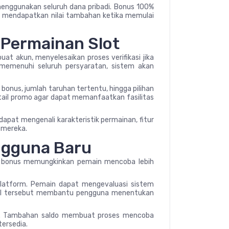
enggunakan seluruh dana pribadi. Bonus 100%
a mendapatkan nilai tambahan ketika memulai
Permainan Slot
 akun, menyelesaikan proses verifikasi jika
 memenuhi seluruh persyaratan, sistem akan
nus, jumlah taruhan tertentu, hingga pilihan
ail promo agar dapat memanfaatkan fasilitas
apat mengenali karakteristik permainan, fitur
 mereka.
ngguna Baru
 bonus memungkinkan pemain mencoba lebih
latform. Pemain dapat mengevaluasi sistem
 awal tersebut membantu pengguna menentukan
ai. Tambahan saldo membuat proses mencoba
tersedia.