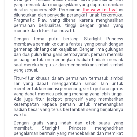
yang menarik dan mengasyikkan yang dapat dimainkan
di situs spaceman88. Permainan
the wow festival
ini
diluncurkan oleh penyedia perangkat lunak terkemuka,
Pragmatic Play, yang dikenal karena menghasilkan
permainan berkualitas tinggi dengan grafis yang
menarik dan fitur-fitur inovatif.
Dengan tema putri bintang, Starlight Princess
membawa pemain ke dunia fantasi yang penuh dengan
gemerlap bintang dan keajaiban. Dengan lima gulungan
dan dua puluh lima garis pembayaran, pemain memiliki
peluang untuk memenangkan hadiah-hadiah menarik
saat mereka berputar dan mencocokkan simbol-simbol
yang sesuai.
Fitur-fitur khusus dalam permainan termasuk simbol
liar yang dapat menggantikan simbol lain untuk
membentuk kombinasi pemenang, serta putaran gratis
yang dapat memicu peluang menang yang lebih tinggi.
Ada juga fitur jackpot progresif yang memberikan
kesempatan kepada pemain untuk memenangkan
hadiah besar yang terus bertambah seiring berjalannya
waktu.
Dengan grafis yang indah dan efek suara yang
memikat, Starlight Princess menghadirkan
pengalaman bermain yang mendebarkan dan memikat