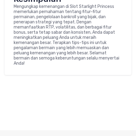
Mengungkap kemenangan di Slot Starlight Princess
memerlukan pemahaman tentang fitur-fitur
permainan, pengelolaan bankroll yang bijak, dan
penerapan strategi yang tepat. Dengan
memanfaatkan RTP, volatilitas, dan berbagai fitur
bonus, serta tetap sabar dan konsisten, Anda dapat
meningkatkan peluang Anda untuk meraih
kemenangan besar. Terapkan tips-tips ini untuk
pengalaman bermain yang lebih memuaskan dan
peluang kemenangan yang lebih besar. Selamat
bermain dan semoga keberuntungan selalu menyertai
Anda!