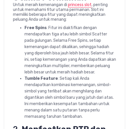
Untuk meraih kemenangan di
princess slot
, penting
untuk memahami fitur utama permainan. Slot ini
memiliki beberapa fitur yang dapat meningkatkan
peluang Anda untuk menang:
Free Spins
: Fitur ini diaktifkan dengan
mendapatkan tiga atau lebih simbol Scatter
pada gulungan. Selama Free Spins, setiap
kemenangan dapat dikalikan, sehingga hadiah
yang diperoleh bisa jauh lebih besar. Selama fitur
ini, setiap kemenangan yang Anda dapatkan akan
meningkatkan multiplier, memberikan peluang
lebih besar untuk meraih hadiah besar.
Tumble Feature
: Setiap kali Anda
mendapatkan kombinasi kemenangan, simbol-
simbol yang terlibat akan menghilang dan
digantikan oleh simbol baru yang jatuh dari atas.
Ini memberikan kesempatan tambahan untuk
menang dalam satu putaran tanpa perlu
memasang taruhan tambahan.