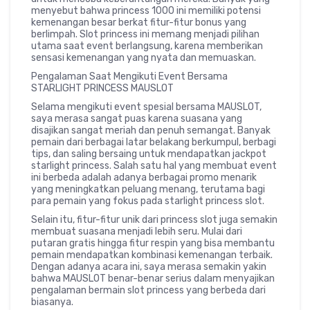
menyebut bahwa princess 1000 ini memiliki potensi
kemenangan besar berkat fitur-fitur bonus yang
berlimpah. Slot princess ini memang menjadi pilihan
utama saat event berlangsung, karena memberikan
sensasi kemenangan yang nyata dan memuaskan.
Pengalaman Saat Mengikuti Event Bersama
STARLIGHT PRINCESS MAUSLOT
Selama mengikuti event spesial bersama MAUSLOT,
saya merasa sangat puas karena suasana yang
disajikan sangat meriah dan penuh semangat. Banyak
pemain dari berbagai latar belakang berkumpul, berbagi
tips, dan saling bersaing untuk mendapatkan jackpot
starlight princess. Salah satu hal yang membuat event
ini berbeda adalah adanya berbagai promo menarik
yang meningkatkan peluang menang, terutama bagi
para pemain yang fokus pada starlight princess slot.
Selain itu, fitur-fitur unik dari princess slot juga semakin
membuat suasana menjadi lebih seru. Mulai dari
putaran gratis hingga fitur respin yang bisa membantu
pemain mendapatkan kombinasi kemenangan terbaik.
Dengan adanya acara ini, saya merasa semakin yakin
bahwa MAUSLOT benar-benar serius dalam menyajikan
pengalaman bermain slot princess yang berbeda dari
biasanya.