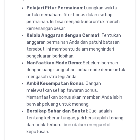
Pelajari Fitur Permainan
: Luangkan waktu
untuk memahami fitur bonus dalam setiap
permainan. Ini bisa menjadi kunci untuk meraih
kemenangan besar.
Kelola Anggaran dengan Cermat
: Tentukan
anggaran permainan Anda dan patuhi batasan
tersebut. Ini membantu dalam menghindari
pengeluaran berlebihan.
Manfaatkan Mode Demo
: Sebelum bermain
dengan uang sungguhan, coba mode demo untuk
mengasah strategi Anda.
Ambil Kesempatan Bonus
: Jangan
melewatkan setiap tawaran bonus.
Memanfaatkan bonus akan memberi Anda lebih
banyak peluang untuk menang.
Bersikap Sabar dan Santai
: Judi adalah
tentang keberuntungan, jadi bersikaplah tenang
dan tidak terburu-buru dalam mengambil
keputusan.