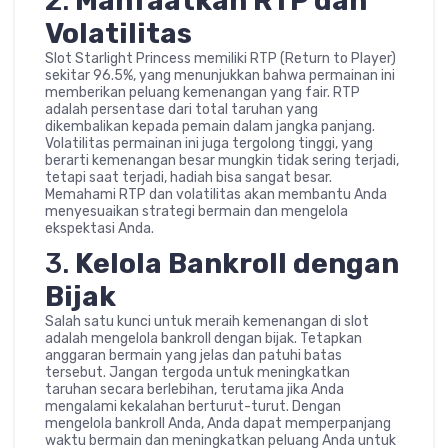
2.
Manfaatkan RTP dan
Volatilitas
Slot Starlight Princess memiliki RTP (Return to Player)
sekitar 96.5%, yang menunjukkan bahwa permainan ini
memberikan peluang kemenangan yang fair. RTP
adalah persentase dari total taruhan yang
dikembalikan kepada pemain dalam jangka panjang.
Volatilitas permainan ini juga tergolong tinggi, yang
berarti kemenangan besar mungkin tidak sering terjadi,
tetapi saat terjadi, hadiah bisa sangat besar.
Memahami RTP dan volatilitas akan membantu Anda
menyesuaikan strategi bermain dan mengelola
ekspektasi Anda.
3.
Kelola Bankroll dengan
Bijak
Salah satu kunci untuk meraih kemenangan di slot
adalah mengelola bankroll dengan bijak. Tetapkan
anggaran bermain yang jelas dan patuhi batas
tersebut. Jangan tergoda untuk meningkatkan
taruhan secara berlebihan, terutama jika Anda
mengalami kekalahan berturut-turut. Dengan
mengelola bankroll Anda, Anda dapat memperpanjang
waktu bermain dan meningkatkan peluang Anda untuk