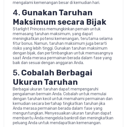
mengalami kemenangan besar di kemudian hari.
4.
Gunakan Taruhan
Maksimum secara Bijak
Starlight Princess memungkinkan pemain untuk
memasang taruhan maksimum, yang dapat
meningkatkan potensi kemenangan, terutama selama
fitur bonus. Namun, taruhan maksimum juga berarti
risiko yang lebih tinggi. Gunakan taruhan maksimum
dengan bijak, dan pertimbangkan untuk memasangnya
saat Anda merasa permainan berada dalam fase yang
baik dan sesuai dengan anggaran Anda.
5.
Cobalah Berbagai
Ukuran Taruhan
Berbagai ukuran taruhan dapat mempengaruhi
pengalaman bermain Anda. Cobalah untuk memulai
dengan taruhan kecil untuk memahami permainan dan
kemudian secara bertahap tingkatkan taruhan jika
Anda merasa permainan berada dalam fase yang
menguntungkan. Menyesuaikan ukuran taruhan dapat
membantu Anda mengelola bankroll dan meningkatkan
peluang Anda untuk mendapatkan kemenangan.