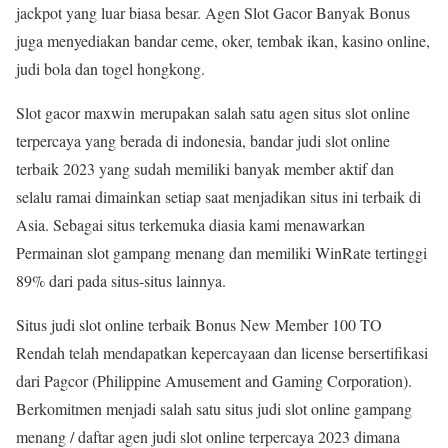
jackpot yang luar biasa besar. Agen Slot Gacor Banyak Bonus
juga menyediakan bandar ceme, oker, tembak ikan, kasino online,
judi bola dan togel hongkong.
Slot gacor maxwin merupakan salah satu agen situs slot online
terpercaya yang berada di indonesia, bandar judi slot online
terbaik 2023 yang sudah memiliki banyak member aktif dan
selalu ramai dimainkan setiap saat menjadikan situs ini terbaik di
Asia. Sebagai situs terkemuka diasia kami menawarkan
Permainan slot gampang menang dan memiliki WinRate tertinggi
89% dari pada situs-situs lainnya.
Situs judi slot online terbaik Bonus New Member 100 TO
Rendah telah mendapatkan kepercayaan dan license bersertifikasi
dari Pagcor (Philippine Amusement and Gaming Corporation).
Berkomitmen menjadi salah satu situs judi slot online gampang
menang / daftar agen judi slot online terpercaya 2023 dimana