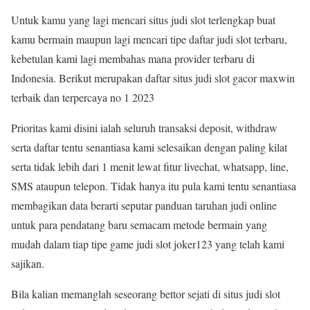
Untuk kamu yang lagi mencari situs judi slot terlengkap buat
kamu bermain maupun lagi mencari tipe daftar judi slot terbaru,
kebetulan kami lagi membahas mana provider terbaru di
Indonesia. Berikut merupakan daftar situs judi slot gacor maxwin
terbaik dan terpercaya no 1 2023
Prioritas kami disini ialah seluruh transaksi deposit, withdraw
serta daftar tentu senantiasa kami selesaikan dengan paling kilat
serta tidak lebih dari 1 menit lewat fitur livechat, whatsapp, line,
SMS ataupun telepon. Tidak hanya itu pula kami tentu senantiasa
membagikan data berarti seputar panduan taruhan judi online
untuk para pendatang baru semacam metode bermain yang
mudah dalam tiap tipe game judi slot joker123 yang telah kami
sajikan.
Bila kalian memanglah seseorang bettor sejati di situs judi slot