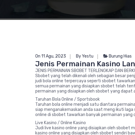
On 11 Agu, 2023
By Yestu
Burung Hias
Jenis Permainan Kasino La
JENIS PERMAINAN SBOBET TERLENGKAP DAN BERK
Sbobet yang telah dikenali oleh sebagian besar pen
judi bola online terpercaya seperti sbobet tawark
semua permainan yang disiapkan sbobet telah ten
permainan yang disiapkan oleh sbobet yang dapat 
Taruhan Bola Online / Sportsbook
Taruhan bola online menjadi satu diantara permaina
siap menganakemaskan anda saat meng ikuti laga s
online di sbobet tawarkan banyak permainan yang dap
Live Kasino / Online Kasino
Judi live kasino online yang disiapkan oleh sbobet
kasino online yang disiapkan oleh sbobet sendiri ba