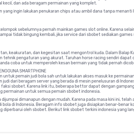
l kecil, dan ada beragam permainan yang komplet.
n yang ingin lakukan penukaran chips atau ambil dana tanpa menanti l
r kelompok sebelumnya pernah mainkan games slot online. Karena sela
ai tidak bingung kembali, jika service dari sbobet sediakan games 
tan, keakuratan, dan kegesitan saat mengontrol kuda. Dalam Balap 
n tehnik pengaturan yang akurat. Taruhan horse racing sendiri dapat
 anda coba untuk memperoleh kesan bermain yang tidak pernah dicob
 PENGGUNA SMARTPHONE
 untuk pemain judi bola sah untuk lakukan akses masuk ke permainan.
judi dari beragam server yang berada di mesin penelusuran di Indones
leh faksi sbobet. Karena link itu, beberapa bettor dapat dengan gam
ng permainan untuk semua pemain sbobet indonesia.
dijumpai dimanapun dengan mudah. Karena pada masa kini ini, telah a
di bola di Indonesia. Beragam info sbobet juga disiapkan benar-benar
iperbarui oleh sbobet. Berikut link sbobet terkini indonesia yang lan