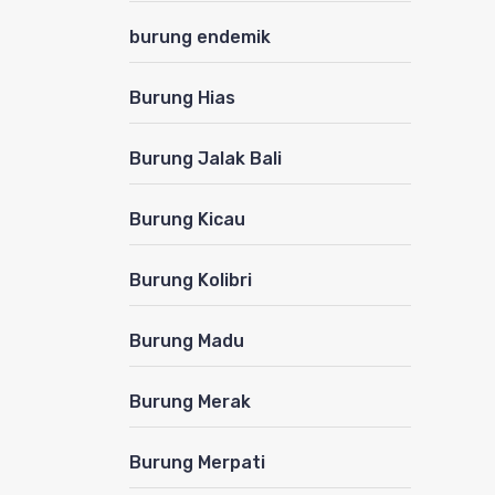
burung endemik
Burung Hias
Burung Jalak Bali
Burung Kicau
Burung Kolibri
Burung Madu
Burung Merak
Burung Merpati