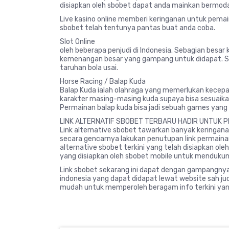
disiapkan oleh sbobet dapat anda mainkan bermoda
Live kasino online memberi keringanan untuk pemai
sbobet telah tentunya pantas buat anda coba.
Slot Online
oleh beberapa penjudi di Indonesia. Sebagian besa
kemenangan besar yang gampang untuk didapat. Samp
taruhan bola usai.
Horse Racing / Balap Kuda
Balap Kuda ialah olahraga yang memerlukan kecepa
karakter masing-masing kuda supaya bisa sesuaika
Permainan balap kuda bisa jadi sebuah games yang
LINK ALTERNATIF SBOBET TERBARU HADIR UNTUK
Link alternative sbobet tawarkan banyak keringanan
secara gencarnya lakukan penutupan link permainan 
alternative sbobet terkini yang telah disiapkan o
yang disiapkan oleh sbobet mobile untuk menduku
Link sbobet sekarang ini dapat dengan gampangnya 
indonesia yang dapat didapat lewat website sah ju
mudah untuk memperoleh beragam info terkini yang d