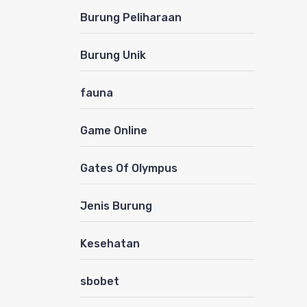
Burung Peliharaan
Burung Unik
fauna
Game Online
Gates Of Olympus
Jenis Burung
Kesehatan
sbobet