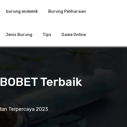
burung endemik
Burung Peliharaan
Jenis Burung
Tips
Game Online
BOBET Terbaik
dan Terpercaya 2023