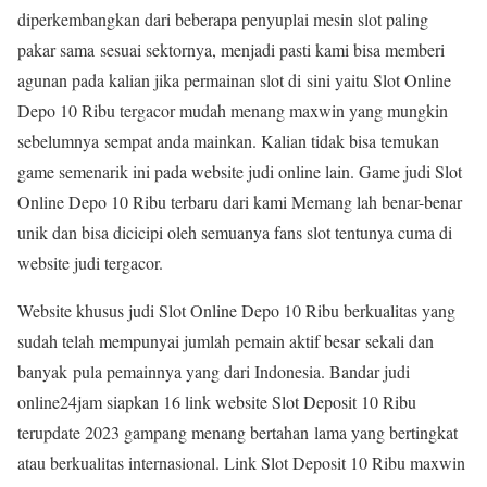
diperkembangkan dari beberapa penyuplai mesin slot paling
pakar sama sesuai sektornya, menjadi pasti kami bisa memberi
agunan pada kalian jika permainan slot di sini yaitu Slot Online
Depo 10 Ribu tergacor mudah menang maxwin yang mungkin
sebelumnya sempat anda mainkan. Kalian tidak bisa temukan
game semenarik ini pada website judi online lain. Game judi Slot
Online Depo 10 Ribu terbaru dari kami Memang lah benar-benar
unik dan bisa dicicipi oleh semuanya fans slot tentunya cuma di
website judi tergacor.
Website khusus judi Slot Online Depo 10 Ribu berkualitas yang
sudah telah mempunyai jumlah pemain aktif besar sekali dan
banyak pula pemainnya yang dari Indonesia. Bandar judi
online24jam siapkan 16 link website Slot Deposit 10 Ribu
terupdate 2023 gampang menang bertahan lama yang bertingkat
atau berkualitas internasional. Link Slot Deposit 10 Ribu maxwin