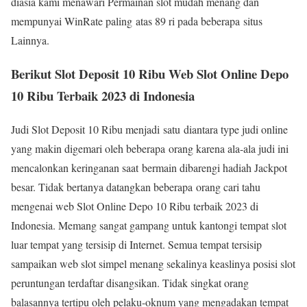
diasia kami menawari Permainan slot mudah menang dan
mempunyai WinRate paling atas 89 ri pada beberapa situs
Lainnya.
Berikut Slot Deposit 10 Ribu Web Slot Online Depo
10 Ribu Terbaik 2023 di Indonesia
Judi Slot Deposit 10 Ribu menjadi satu diantara type judi online
yang makin digemari oleh beberapa orang karena ala-ala judi ini
mencalonkan keringanan saat bermain dibarengi hadiah Jackpot
besar. Tidak bertanya datangkan beberapa orang cari tahu
mengenai web Slot Online Depo 10 Ribu terbaik 2023 di
Indonesia. Memang sangat gampang untuk kantongi tempat slot
luar tempat yang tersisip di Internet. Semua tempat tersisip
sampaikan web slot simpel menang sekalinya keaslinya posisi slot
peruntungan terdaftar disangsikan. Tidak singkat orang
balasannya tertipu oleh pelaku-oknum yang mengadakan tempat