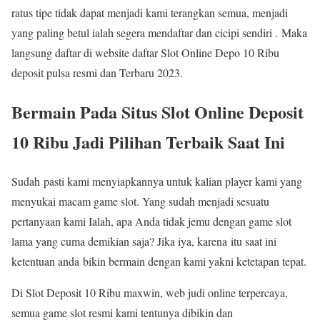
ratus tipe tidak dapat menjadi kami terangkan semua, menjadi
yang paling betul ialah segera mendaftar dan cicipi sendiri . Maka
langsung daftar di website daftar Slot Online Depo 10 Ribu
deposit pulsa resmi dan Terbaru 2023.
Bermain Pada Situs Slot Online Deposit
10 Ribu Jadi Pilihan Terbaik Saat Ini
Sudah pasti kami menyiapkannya untuk kalian player kami yang
menyukai macam game slot. Yang sudah menjadi sesuatu
pertanyaan kami Ialah, apa Anda tidak jemu dengan game slot
lama yang cuma demikian saja? Jika iya, karena itu saat ini
ketentuan anda bikin bermain dengan kami yakni ketetapan tepat.
Di Slot Deposit 10 Ribu maxwin, web judi online terpercaya,
semua game slot resmi kami tentunya dibikin dan