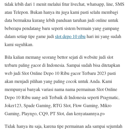
tidak lebih dari 1 menit melalui fitur livechat, whatsapp, line, SMS
atau Telepon. Bukan hanya itu juga kami pasti selalu membagi
data bermakna kurang lebih panduan taruhan judi online untuk
beberapa pendatang baru seperti sistem bermain yang gampang
dalam setiap tipe game judi
slot depo 10 ribu
hari ini yang sudah
kami suguhkan.
Bila kalian memang seorang bettor sejati di website judi slot
terbaru paling gacor di Indonesia. Sampai sudah bisa ditetapkan
web judi Slot Online Depo 10 Ribu gacor Terbaru 2023 pasti
akan menjadi pilihan yang paling cocok untuk Anda. Kami
mempunyai banyak variasi nama nama permainan Slot Online
Depo 10 Ribu uang asli Terbaik di Indonesia seperti Pragmatic,
Joker123, Spade Gaming, RTG Slot, Flow Gaming, Mikro
Gaming, Playngo, CQ9, PT Slot, dan kenyataannya.p>
Tidak hanya itu saja, karena tipe permainan ada sampai sejumlah