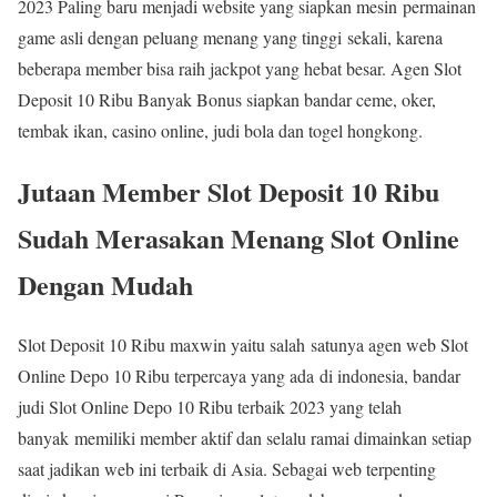
2023 Paling baru menjadi website yang siapkan mesin permainan
game asli dengan peluang menang yang tinggi sekali, karena
beberapa member bisa raih jackpot yang hebat besar. Agen Slot
Deposit 10 Ribu Banyak Bonus siapkan bandar ceme, oker,
tembak ikan, casino online, judi bola dan togel hongkong.
Jutaan Member Slot Deposit 10 Ribu
Sudah Merasakan Menang Slot Online
Dengan Mudah
Slot Deposit 10 Ribu maxwin yaitu salah satunya agen web Slot
Online Depo 10 Ribu terpercaya yang ada di indonesia, bandar
judi Slot Online Depo 10 Ribu terbaik 2023 yang telah
banyak memiliki member aktif dan selalu ramai dimainkan setiap
saat jadikan web ini terbaik di Asia. Sebagai web terpenting