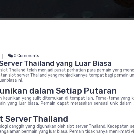
0 Comments
Server Thailand yang Luar Biasa
 slot Thailand telah menjadi pusat perhatian para pemain yang menca
n slot server Thailand yang menjadikannya tempat bagi pemain unt
r biasa ini.
eunikan dalam Setiap Putaran
 keunikan yang sulit ditemukan di tempat lain. Tema-tema yang kr
n yang luar biasa. Pemain dapat merasakan sensasi unik dalam 
t Server Thailand
ogi canggih yang digunakan oleh slot server Thailand. Kecepatan s
engalaman bermain yang luar biasa. Pemain tidak hanya menikmati vi