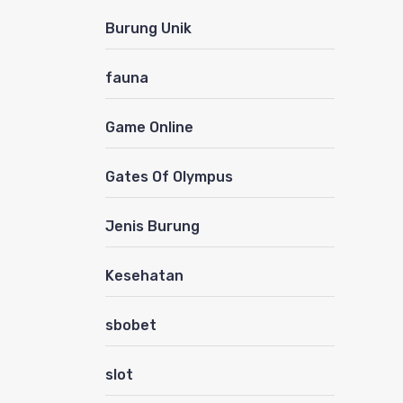
Burung Unik
fauna
Game Online
Gates Of Olympus
Jenis Burung
Kesehatan
sbobet
slot