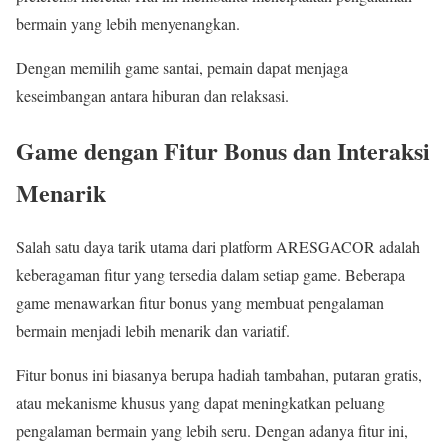
bermain yang lebih menyenangkan.
Dengan memilih game santai, pemain dapat menjaga
keseimbangan antara hiburan dan relaksasi.
Game dengan Fitur Bonus dan Interaksi
Menarik
Salah satu daya tarik utama dari platform ARESGACOR adalah
keberagaman fitur yang tersedia dalam setiap game. Beberapa
game menawarkan fitur bonus yang membuat pengalaman
bermain menjadi lebih menarik dan variatif.
Fitur bonus ini biasanya berupa hadiah tambahan, putaran gratis,
atau mekanisme khusus yang dapat meningkatkan peluang
pengalaman bermain yang lebih seru. Dengan adanya fitur ini,