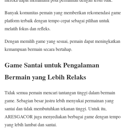
Banyak komunitas pemain yang memberikan rekomendasi game
platform terbaik dengan tempo cepat sebagai pilihan untuk
melatih fokus dan refleks.
Dengan memilih game yang sesuai, pemain dapat meningkatkan
kemampuan bermain secara bertahap.
Game Santai untuk Pengalaman
Bermain yang Lebih Relaks
Tidak semua pemain mencari tantangan tinggi dalam bermain
game. Sebagian besar justru lebih menyukai permainan yang
santai dan tidak membutuhkan tekanan tinggi. Untuk itu,
ARESGACOR juga menyediakan berbagai game dengan tempo
yang lebih lambat dan santai.