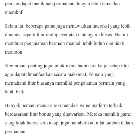
pemain dapat menikmati permainan dengan lebih lama dan
interaktif.
Selain itu, beberapa game juga menawarkan interaksi yang lebih
dinamis, seperti fitur multiplayer atau tantangan khusus. Hal ini
membuat pengalaman bermain menjadi lebih hidup dan tidak
monoton.
Kemudian, penting juga untuk memahami cara kerja setiap fitur
agar dapat dimanfaatkan secara maksimal. Pemain yang
memahami fitur biasanya memiliki pengalaman bermain yang
lebih baik.
Banyak pemain mencari rekomendasi game platform terbaik
berdasarkan fitur bonus yang ditawarkan. Mereka memilih game
yang tidak hanya seru tetapi juga memberikan nilai tambah dalam
permainan.