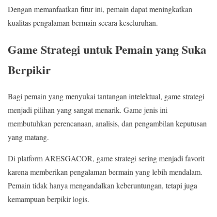
Dengan memanfaatkan fitur ini, pemain dapat meningkatkan
kualitas pengalaman bermain secara keseluruhan.
Game Strategi untuk Pemain yang Suka
Berpikir
Bagi pemain yang menyukai tantangan intelektual, game strategi
menjadi pilihan yang sangat menarik. Game jenis ini
membutuhkan perencanaan, analisis, dan pengambilan keputusan
yang matang.
Di platform ARESGACOR, game strategi sering menjadi favorit
karena memberikan pengalaman bermain yang lebih mendalam.
Pemain tidak hanya mengandalkan keberuntungan, tetapi juga
kemampuan berpikir logis.