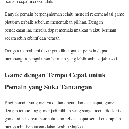
pemain cepat merasa lelah.
Banyak pemain berpengalaman selalu mencari rekomendasi game
platform terbaik sebelum menentukan pilihan. Dengan
pendekatan ini, mereka dapat memaksimalkan waktu bermain
secara lebih efektif dan terarah.
Dengan memahami dasar pemilihan game, pemain dapat
membangun pengalaman bermain yang lebih stabil sejak awal.
Game dengan Tempo Cepat untuk
Pemain yang Suka Tantangan
Bagi pemain yang menyukai tantangan dan aksi cepat, game
dengan tempo tinggi menjadi pilihan yang sangat menarik. Jenis
game ini biasanya membutuhkan refleks cepat serta kemampuan
mengambil keputusan dalam waktu singkat.