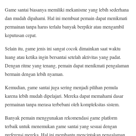
Game santai biasanya memiliki mekanisme yang lebih sederhana
dan mudah dipahami. Hal ini membuat pemain dapat menikmati
permainan tanpa harus terlalu banyak berpikir atau mengambil
keputusan cepat.
Selain itu, game jenis ini sangat cocok dimainkan saat waktu
luang atau ketika ingin bersantai setelah aktivitas yang padat.
Dengan ritme yang tenang, pemain dapat menikmati pengalaman
bermain dengan lebih nyaman.
Kemudian, game santai juga sering menjadi pilihan pemula
karena lebih mudah dipelajari. Mereka dapat memahami dasar
permainan tanpa merasa terbebani oleh kompleksitas sistem.
Banyak pemain menggunakan rekomendasi game platform
terbaik untuk menemukan game santai yang sesuai dengan
preferensi mereka. Hal ini membantu menciptakan pengalaman