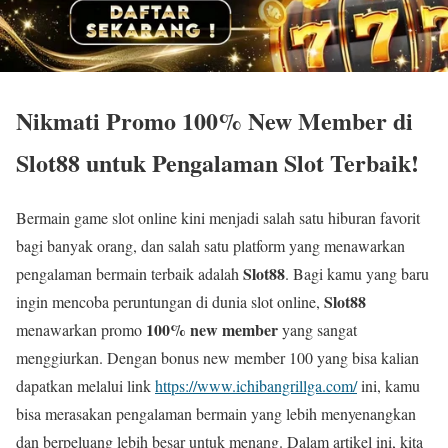
Nikmati Promo 100% New Member di
Slot88 untuk Pengalaman Slot Terbaik!
Bermain game slot online kini menjadi salah satu hiburan favorit
bagi banyak orang, dan salah satu platform yang menawarkan
Slot88
pengalaman bermain terbaik adalah
. Bagi kamu yang baru
Slot88
ingin mencoba peruntungan di dunia slot online,
100% new member
menawarkan promo
yang sangat
menggiurkan. Dengan bonus new member 100 yang bisa kalian
dapatkan melalui link
https://www.ichibangrillga.com/
ini, kamu
bisa merasakan pengalaman bermain yang lebih menyenangkan
dan berpeluang lebih besar untuk menang. Dalam artikel ini, kita