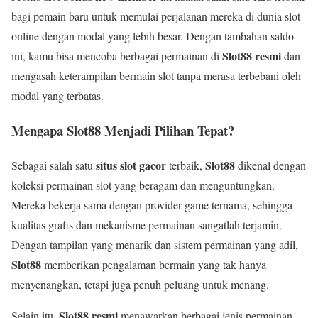
bagi pemain baru untuk memulai perjalanan mereka di dunia slot
online dengan modal yang lebih besar. Dengan tambahan saldo
Slot88 resmi
ini, kamu bisa mencoba berbagai permainan di
dan
mengasah keterampilan bermain slot tanpa merasa terbebani oleh
modal yang terbatas.
Mengapa Slot88 Menjadi Pilihan Tepat?
situs slot gacor
Slot88
Sebagai salah satu
terbaik,
dikenal dengan
koleksi permainan slot yang beragam dan menguntungkan.
Mereka bekerja sama dengan provider game ternama, sehingga
kualitas grafis dan mekanisme permainan sangatlah terjamin.
Dengan tampilan yang menarik dan sistem permainan yang adil,
Slot88
memberikan pengalaman bermain yang tak hanya
menyenangkan, tetapi juga penuh peluang untuk menang.
Slot88 resmi
Selain itu,
menawarkan berbagai jenis permainan