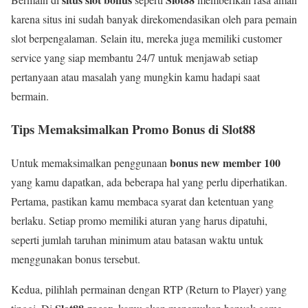
karena situs ini sudah banyak direkomendasikan oleh para pemain
slot berpengalaman. Selain itu, mereka juga memiliki customer
service yang siap membantu 24/7 untuk menjawab setiap
pertanyaan atau masalah yang mungkin kamu hadapi saat
bermain.
Tips Memaksimalkan Promo Bonus di Slot88
bonus new member 100
Untuk memaksimalkan penggunaan
yang kamu dapatkan, ada beberapa hal yang perlu diperhatikan.
Pertama, pastikan kamu membaca syarat dan ketentuan yang
berlaku. Setiap promo memiliki aturan yang harus dipatuhi,
seperti jumlah taruhan minimum atau batasan waktu untuk
menggunakan bonus tersebut.
Kedua, pilihlah permainan dengan RTP (Return to Player) yang