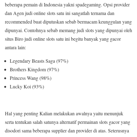
beberapa pemain di Indonesia yakni spadegaming. Opsi provider
dan Agen judi online slots satu ini sangatlah ternama dan
recommended buat diputuskan sebab bermacam keunggulan yang
dipunyai. Contohnya sebab memang judi slots yang dipunyai oleh
situs Biro judi online slots satu ini begitu banyak yang gacor
antara lain:
Legendary Beasts Saga (97%)
Brothers Kingdom (97%)
Princess Wang (98%)
Lucky Koi (93%)
Hal yang penting Kalian melakukan awalnya yaitu menunjuk
serta tentukan salah satunya alternatif permainan slots gacor yang
disodori sama beberapa supplier dan provider di atas. Seterusnya