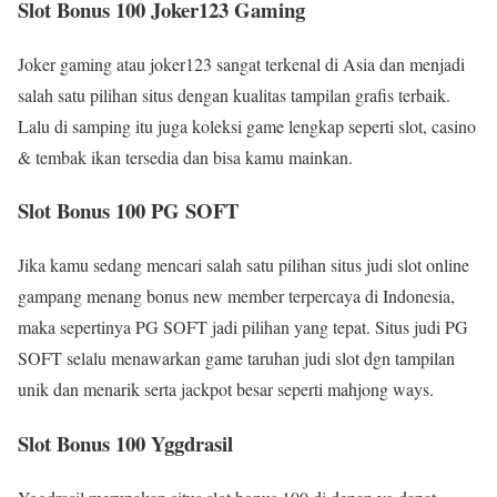
Slot Bonus 100 Joker123 Gaming
Joker gaming atau joker123 sangat terkenal di Asia dan menjadi
salah satu pilihan situs dengan kualitas tampilan grafis terbaik.
Lalu di samping itu juga koleksi game lengkap seperti slot, casino
& tembak ikan tersedia dan bisa kamu mainkan.
Slot Bonus 100 PG SOFT
Jika kamu sedang mencari salah satu pilihan situs judi slot online
gampang menang bonus new member terpercaya di Indonesia,
maka sepertinya PG SOFT jadi pilihan yang tepat. Situs judi PG
SOFT selalu menawarkan game taruhan judi slot dgn tampilan
unik dan menarik serta jackpot besar seperti mahjong ways.
Slot Bonus 100 Yggdrasil