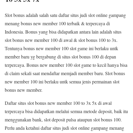
Slot bonus adalah salah satu daftar situs judi slot online gampang
menang bonus new member 100 terbaik & terpercaya di
Indonesia. Bonus yang bisa didapatkan antara lain adalah situs
slot bonus new member 100 di awal & slot bonus 100 to 3x.
Tentunya bonus new member 100 slot game ini berlaku untk
member baru yg bergabung di situs slot bonus 100 di depan
terpercaya. Bonus new member 100 slot game to kecil hanya bisa
di claim sekali saat mendaftar memjadi member baru. Slot bonus
new member 100 ini berlaku untk semua jenis permainan slot
bonus new member.
Daftar situs slot bonus new member 100 to 3x 5x di awal
terpercaya bisa didapatkan melalui semua metode deposit, baik itu
menggunakan bank, slot deposit pulsa ataupun slot bonus 100.
Perlu anda ketahui daftar situs judi slot online gampang menang