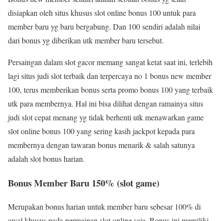
disiapkan oleh situs khusus slot online bonus 100 untuk para
member baru yg baru bergabung. Dan 100 sendiri adalah nilai
dari bonus yg diberikan utk member baru tersebut.
Persaingan dalam slot gacor memang sangat ketat saat ini, terlebih
lagi situs judi slot terbaik dan terpercaya no 1 bonus new member
100, terus memberikan bonus serta promo bonus 100 yang terbaik
utk para membernya. Hal ini bisa dilihat dengan ramainya situs
judi slot cepat menang yg tidak berhenti utk menawarkan game
slot online bonus 100 yang sering kasih jackpot kepada para
membernya dengan tawaran bonus menarik & salah satunya
adalah slot bonus harian.
Bonus Member Baru 150% (slot game)
Merupakan bonus harian untuk member baru sebesar 100% di
awal khusus pada permainan slot online saja. Bonus ini memiliki