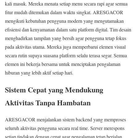
kali masuk. Mereka menata setiap menu secara rapi agar semua
fitur mudah ditemukan dalam waktu singkat. ARESGACOR
mengikuti kebutuhan pengguna modern yang mengutamakan
efisiensi dan kenyamanan dalam satu platform digital. Tim desain
menghadirkan tampilan yang bersih agar pengguna tetap fokus
pada aktivitas utama. Mereka juga memperbarui elemen visual
secara rutin supaya suasana platform selalu terasa segar. Semua
elemen ini bekerja bersama untuk menciptakan pengalaman
hiburan yang lebih aktif setiap hari.
Sistem Cepat yang Mendukung
Aktivitas Tanpa Hambatan
ARESGACOR menjalankan sistem backend yang memproses
seluruh aktivitas pengguna secara real time. Server merespons
setiap tindakan dengan cepat agar pengalaman tetap berjalan