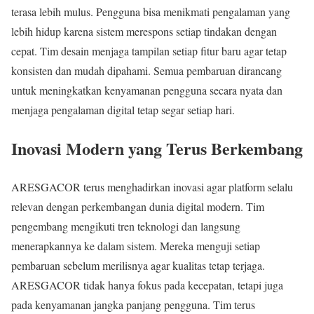
terasa lebih mulus. Pengguna bisa menikmati pengalaman yang
lebih hidup karena sistem merespons setiap tindakan dengan
cepat. Tim desain menjaga tampilan setiap fitur baru agar tetap
konsisten dan mudah dipahami. Semua pembaruan dirancang
untuk meningkatkan kenyamanan pengguna secara nyata dan
menjaga pengalaman digital tetap segar setiap hari.
Inovasi Modern yang Terus Berkembang
ARESGACOR terus menghadirkan inovasi agar platform selalu
relevan dengan perkembangan dunia digital modern. Tim
pengembang mengikuti tren teknologi dan langsung
menerapkannya ke dalam sistem. Mereka menguji setiap
pembaruan sebelum merilisnya agar kualitas tetap terjaga.
ARESGACOR tidak hanya fokus pada kecepatan, tetapi juga
pada kenyamanan jangka panjang pengguna. Tim terus