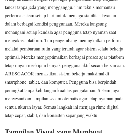
lancar tanpa jeda yang mengganggu. Tim teknis memantau
performa sistem setiap hari untuk menjaga stabilitas layanan
dalam berbagai kondisi penggunaan. Mereka langsung
menangani setiap kendala agar pengguna tetap nyaman saat
mengakses platform. Tim pengembang meningkatkan performa
melalui pembaruan rutin yang terarah agar sistem selalu bekerja
optimal. Mereka mengoptimalkan berbagai proses agar platform
tetap ringan meskipun banyak pengguna aktif secara bersamaan.
ARESGACOR memastikan sistem bekerja maksimal di
smartphone, tablet, dan komputer. Pengguna bisa berpindah
perangkat tanpa kehilangan kualitas pengalaman. Sistem juga
menyesuaikan tampilan secara otomatis agar tetap nyaman pada
semua ukuran layar. Semua langkah ini menjaga ritme digital
tetap cepat, stabil, dan konsisten sepanjang waktu.
Tampilan Visual yang Membuat