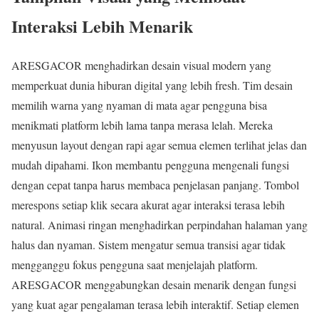
Interaksi Lebih Menarik
ARESGACOR menghadirkan desain visual modern yang
memperkuat dunia hiburan digital yang lebih fresh. Tim desain
memilih warna yang nyaman di mata agar pengguna bisa
menikmati platform lebih lama tanpa merasa lelah. Mereka
menyusun layout dengan rapi agar semua elemen terlihat jelas dan
mudah dipahami. Ikon membantu pengguna mengenali fungsi
dengan cepat tanpa harus membaca penjelasan panjang. Tombol
merespons setiap klik secara akurat agar interaksi terasa lebih
natural. Animasi ringan menghadirkan perpindahan halaman yang
halus dan nyaman. Sistem mengatur semua transisi agar tidak
mengganggu fokus pengguna saat menjelajah platform.
ARESGACOR menggabungkan desain menarik dengan fungsi
yang kuat agar pengalaman terasa lebih interaktif. Setiap elemen