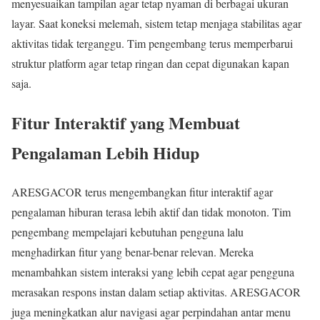
menyesuaikan tampilan agar tetap nyaman di berbagai ukuran
layar. Saat koneksi melemah, sistem tetap menjaga stabilitas agar
aktivitas tidak terganggu. Tim pengembang terus memperbarui
struktur platform agar tetap ringan dan cepat digunakan kapan
saja.
Fitur Interaktif yang Membuat
Pengalaman Lebih Hidup
ARESGACOR terus mengembangkan fitur interaktif agar
pengalaman hiburan terasa lebih aktif dan tidak monoton. Tim
pengembang mempelajari kebutuhan pengguna lalu
menghadirkan fitur yang benar-benar relevan. Mereka
menambahkan sistem interaksi yang lebih cepat agar pengguna
merasakan respons instan dalam setiap aktivitas. ARESGACOR
juga meningkatkan alur navigasi agar perpindahan antar menu