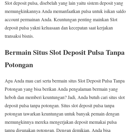
Slot deposit pulsa, disebelah yang lain yaitu sistem deposit yang
memungkinkannya Anda memanfaatkan pulsa untuk isikan saldo
account permainan Anda. Keuntungan penting mainkan Slot
deposit pulsa yakni keluasaan dan kecepatan saat kerjakan
transaksi bisnis.
Bermain Situs Slot Deposit Pulsa Tanpa
Potongan
Apa Anda mau cari serta bermain situs Slot Deposit Pulsa Tanpa
Potongan yang bisa berikan Anda pengalaman bermain yang
heboh dan memberi keuntungan? Jadi, Anda butuh cari situs slot
deposit pulsa tanpa potongan. Situs slot deposit pulsa tanpa
potongan tawarkan keuntungan untuk banyak pemain dengan
memungkinnya mereka mengerjakan deposit memakai pulsa
tanpa digunakan potongan. Dengan demikian, Anda bisa