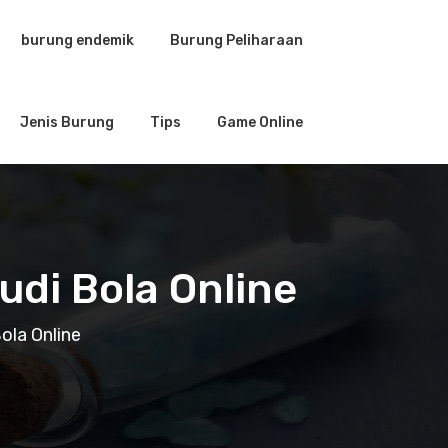
burung endemik
Burung Peliharaan
Jenis Burung
Tips
Game Online
udi Bola Online
ola Online