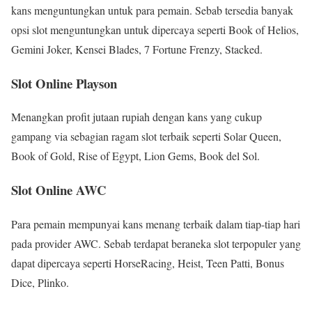
kans menguntungkan untuk para pemain. Sebab tersedia banyak
opsi slot menguntungkan untuk dipercaya seperti Book of Helios,
Gemini Joker, Kensei Blades, 7 Fortune Frenzy, Stacked.
Slot Online Playson
Menangkan profit jutaan rupiah dengan kans yang cukup
gampang via sebagian ragam slot terbaik seperti Solar Queen,
Book of Gold, Rise of Egypt, Lion Gems, Book del Sol.
Slot Online AWC
Para pemain mempunyai kans menang terbaik dalam tiap-tiap hari
pada provider AWC. Sebab terdapat beraneka slot terpopuler yang
dapat dipercaya seperti HorseRacing, Heist, Teen Patti, Bonus
Dice, Plinko.