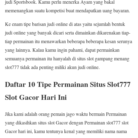
judi Sportsbook. Kamu perlu menerka Ayam yang bakal
memenangkan suatu kompetisi buat mendapatkan uang bayaran.
Ke enam tipe barisan judi online di atas yaitu sejumlah bentuk
judi online yang banyak dicari serta dimainkan dikarenakan tiap-
tiap permainan itu menawarkan beberapa beberapa kesan serunya
yang lainnya. Kalau kamu ingin pahami, dapat permainkan
semuanya permainan itu hanyalah di situs slot gampang menang
slot777 tidak ada penting miliki akun judi online.
Daftar 10 Tipe Permainan Situs Slot777
Slot Gacor Hari Ini
Jika kami adalah orang pemain jago waktu bermain Permainan
yang dikasihkan situs slot Gacor dengan Permainan slot777 slot
Gacor hari ini, kamu tentunya kenal yang memiliki nama nama