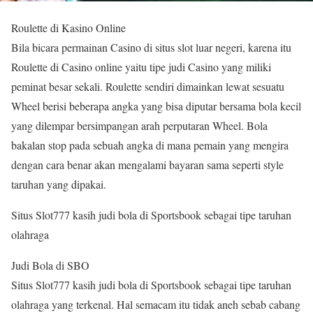
Roulette di Kasino Online
Bila bicara permainan Casino di situs slot luar negeri, karena itu
Roulette di Casino online yaitu tipe judi Casino yang miliki
peminat besar sekali. Roulette sendiri dimainkan lewat sesuatu
Wheel berisi beberapa angka yang bisa diputar bersama bola kecil
yang dilempar bersimpangan arah perputaran Wheel. Bola
bakalan stop pada sebuah angka di mana pemain yang mengira
dengan cara benar akan mengalami bayaran sama seperti style
taruhan yang dipakai.
Situs Slot777 kasih judi bola di Sportsbook sebagai tipe taruhan
olahraga
Judi Bola di SBO
Situs Slot777 kasih judi bola di Sportsbook sebagai tipe taruhan
olahraga yang terkenal. Hal semacam itu tidak aneh sebab cabang