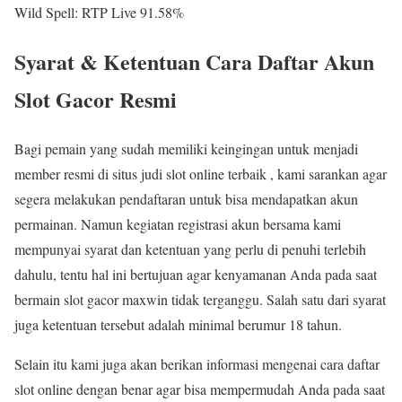
Wild Spell: RTP Live 91.58%
Syarat & Ketentuan Cara Daftar Akun
Slot Gacor Resmi
Bagi pemain yang sudah memiliki keingingan untuk menjadi
member resmi di situs judi slot online terbaik , kami sarankan agar
segera melakukan pendaftaran untuk bisa mendapatkan akun
permainan. Namun kegiatan registrasi akun bersama kami
mempunyai syarat dan ketentuan yang perlu di penuhi terlebih
dahulu, tentu hal ini bertujuan agar kenyamanan Anda pada saat
bermain slot gacor maxwin tidak terganggu. Salah satu dari syarat
juga ketentuan tersebut adalah minimal berumur 18 tahun.
Selain itu kami juga akan berikan informasi mengenai cara daftar
slot online dengan benar agar bisa mempermudah Anda pada saat