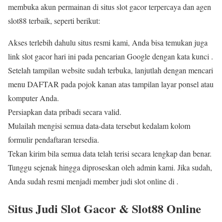
membuka akun permainan di situs slot gacor terpercaya dan agen
slot88 terbaik, seperti berikut:
Akses terlebih dahulu situs resmi kami, Anda bisa temukan juga
link slot gacor hari ini pada pencarian Google dengan kata kunci .
Setelah tampilan website sudah terbuka, lanjutlah dengan mencari
menu DAFTAR pada pojok kanan atas tampilan layar ponsel atau
komputer Anda.
Persiapkan data pribadi secara valid.
Mulailah mengisi semua data-data tersebut kedalam kolom
formulir pendaftaran tersedia.
Tekan kirim bila semua data telah terisi secara lengkap dan benar.
Tunggu sejenak hingga diproseskan oleh admin kami. Jika sudah,
Anda sudah resmi menjadi member judi slot online di .
Situs Judi Slot Gacor & Slot88 Online