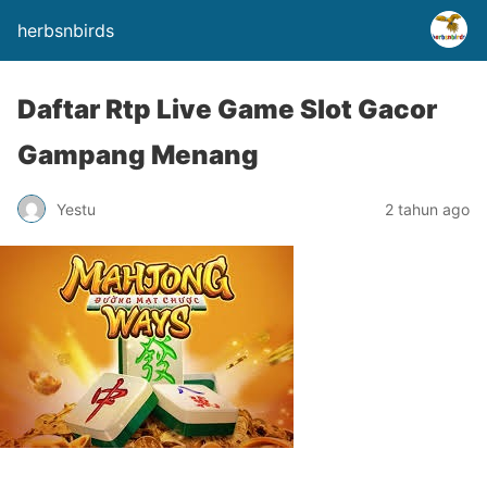
herbsnbirds
Daftar Rtp Live Game Slot Gacor
Gampang Menang
Yestu
2 tahun ago