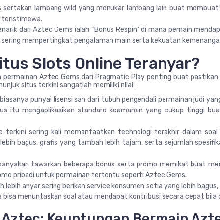
s sertakan lambang wild yang menukar lambang lain buat membua
 teristimewa.
menarik dari Aztec Gems ialah “Bonus Respin” di mana pemain men
ini sering mempertingkat pengalaman main serta kekuatan kemenanga
tus Slots Online Teranyar?
rkan permainan Aztec Gems dari Pragmatic Play penting buat pastik
juk situs terkini sangatlah memiliki nilai:
 biasanya punyai lisensi sah dari tubuh pengendali permainan judi ya
tus itu mengaplikasikan standard keamanan yang cukup tinggi buat
ne terkini sering kali memanfaatkan technologi terakhir dalam soal
ebih bagus, grafis yang tambah lebih tajam, serta sejumlah spesif
ebanyakan tawarkan beberapa bonus serta promo memikat buat mena
romo pribadi untuk permainan tertentu seperti Aztec Gems.
 lebih anyar sering berikan service konsumen setia yang lebih bagus
a bisa menuntaskan soal atau mendapat kontribusi secara cepat bila 
s Aztec: Keuntungan Bermain Az