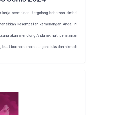
kerja permainan, tergolong beberapa simbol
 menaikkan kesempatan kemenangan Anda. Ini
jaksana akan menolong Anda nikmati permainan
g buat bermain-main dengan rileks dan nikmati