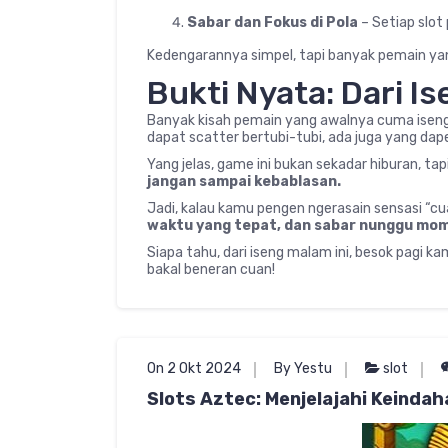
Sabar dan Fokus di Pola
– Setiap slot
Kedengarannya simpel, tapi banyak pemain yang
Bukti Nyata: Dari I
Banyak kisah pemain yang awalnya cuma isen
dapat scatter bertubi-tubi, ada juga yang dap
Yang jelas, game ini bukan sekadar hiburan, ta
jangan sampai kebablasan.
Jadi, kalau kamu pengen ngerasain sensasi “cu
waktu yang tepat, dan sabar nunggu mom
Siapa tahu, dari iseng malam ini, besok pagi k
bakal beneran cuan!
On 2 Okt 2024
By Yestu
slot
Slots Aztec: Menjelajahi Keind