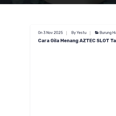
On 3 Nov 2025
By Yestu
Burung Hi
Cara Gila Menang AZTEC SLOT Ta