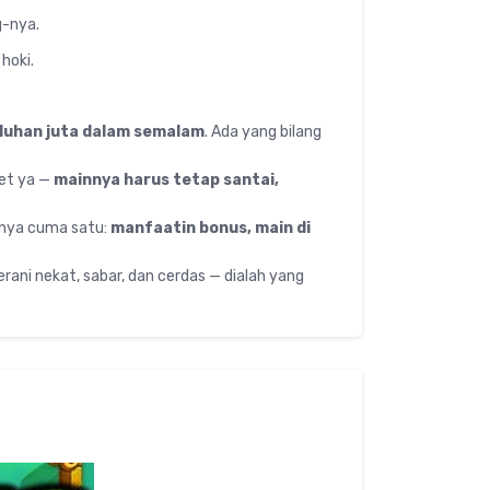
g-nya.
hoki.
luhan juta dalam semalam
. Ada yang bilang
get ya —
mainnya harus tetap santai,
cinya cuma satu:
manfaatin bonus, main di
erani nekat, sabar, dan cerdas — dialah yang