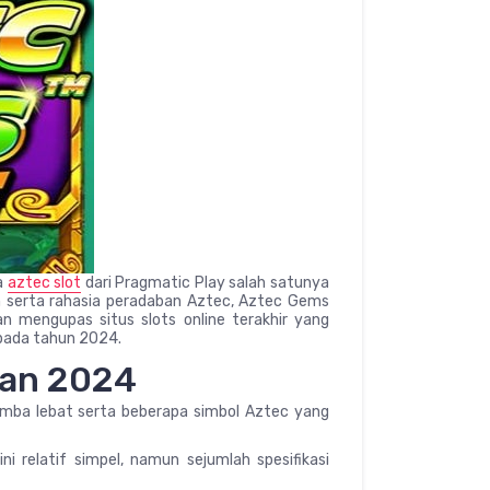
ta
aztec slot
dari Pragmatic Play salah satunya
n serta rahasia peradaban Aztec, Aztec Gems
mengupas situs slots online terakhir yang
 pada tahun 2024.
uan 2024
rimba lebat serta beberapa simbol Aztec yang
i relatif simpel, namun sejumlah spesifikasi