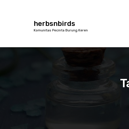
S
k
i
p
herbsnbirds
t
Komunitas Pecinta Burung Keren
o
c
o
n
t
e
n
T
t