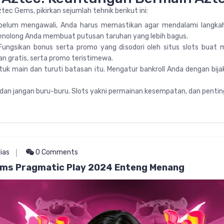
 Gems, pikirkan sejumlah tehnik berikut ini:
elum mengawali, Anda harus memastikan agar mendalami langkah 
 menolong Anda membuat putusan taruhan yang lebih bagus.
ungsikan bonus serta promo yang disodori oleh situs slots buat
an gratis, serta promo teristimewa.
tuk main dan turuti batasan itu. Mengatur bankroll Anda dengan bi
 dan jangan buru-buru. Slots yakni permainan kesempatan, dan pentin
ias
0 Comments
ems Pragmatic Play 2024 Enteng Menang