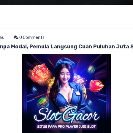
as
0 Comments
npa Modal, Pemula Langsung Cuan Puluhan Juta