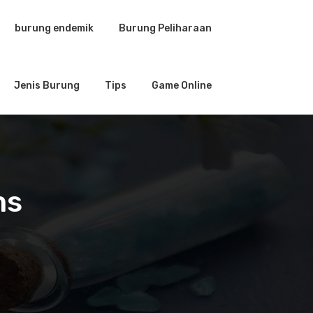
burung endemik
Burung Peliharaan
Jenis Burung
Tips
Game Online
ms