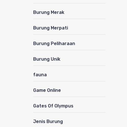
Burung Merak
Burung Merpati
Burung Peliharaan
Burung Unik
fauna
Game Online
Gates Of Olympus
Jenis Burung