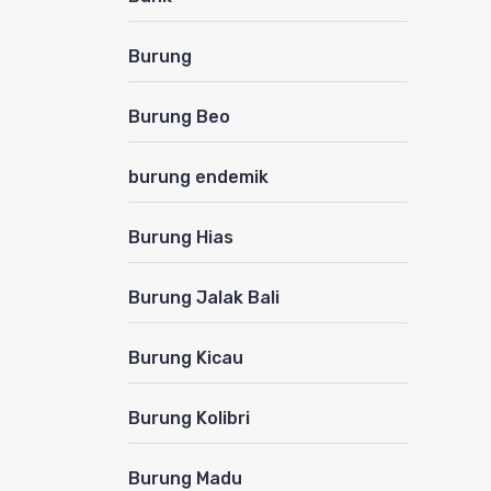
Burung
Burung Beo
burung endemik
Burung Hias
Burung Jalak Bali
Burung Kicau
Burung Kolibri
Burung Madu