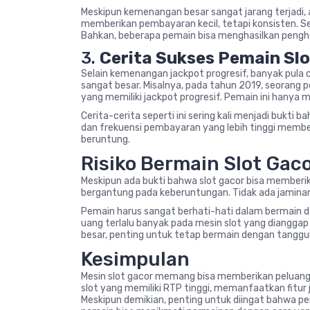
Meskipun kemenangan besar sangat jarang terjadi,
memberikan pembayaran kecil, tetapi konsisten. S
Bahkan, beberapa pemain bisa menghasilkan penghasi
3.
Cerita Sukses Pemain Slo
Selain kemenangan jackpot progresif, banyak pula
sangat besar. Misalnya, pada tahun 2019, seorang 
yang memiliki jackpot progresif. Pemain ini hany
Cerita-cerita seperti ini sering kali menjadi bukt
dan frekuensi pembayaran yang lebih tinggi memb
beruntung.
Risiko Bermain Slot Gac
Meskipun ada bukti bahwa slot gacor bisa memberik
bergantung pada keberuntungan. Tidak ada jaminan
Pemain harus sangat berhati-hati dalam bermain d
uang terlalu banyak pada mesin slot yang dianggap
besar, penting untuk tetap bermain dengan tanggu
Kesimpulan
Mesin slot gacor memang bisa memberikan peluang
slot yang memiliki RTP tinggi, memanfaatkan fitur
Meskipun demikian, penting untuk diingat bahwa pe