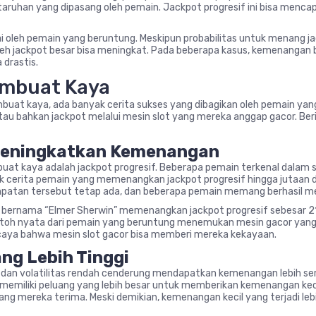
aruhan yang dipasang oleh pemain. Jackpot progresif ini bisa mencap
apai oleh pemain yang beruntung. Meskipun probabilitas untuk menang ja
h jackpot besar bisa meningkat. Pada beberapa kasus, kemenangan b
drastis.
embuat Kaya
mbuat kaya, ada banyak cerita sukses yang dibagikan oleh pemain y
 bahkan jackpot melalui mesin slot yang mereka anggap gacor. Beri
 Meningkatkan Kemenangan
uat kaya adalah jackpot progresif. Beberapa pemain terkenal dalam se
yak cerita pemain yang memenangkan jackpot progresif hingga jutaan d
empatan tersebut tetap ada, dan beberapa pemain memang berhasil m
bernama “Elmer Sherwin” memenangkan jackpot progresif sebesar 21 j
ntoh nyata dari pemain yang beruntung menemukan mesin gacor yang
ercaya bahwa mesin slot gacor bisa memberi mereka kekayaan.
ng Lebih Tinggi
 dan volatilitas rendah cenderung mendapatkan kemenangan lebih ser
i memiliki peluang yang lebih besar untuk memberikan kemenangan ke
ng mereka terima. Meski demikian, kemenangan kecil yang terjadi le