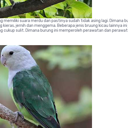
g memiliki suara merdu dan pastinya sudah tidak asing lagi. Dimana bur
ieras, jernih dan menggema. Beberapa jenis bruung kicau lainnya ini j
ng cukup sulit. Dimana burung ini memperoleh perawatan dan perawata