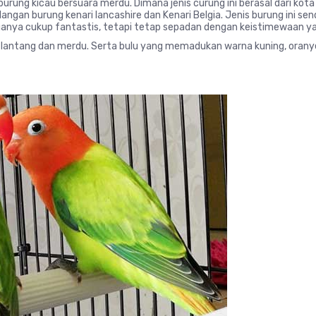
urung kicau bersuara merdu. Dimana jenis curung ini berasal dari kota
ilangan burung kenari lancashire dan Kenari Belgia. Jenis burung ini sen
ganya cukup fantastis, tetapi tetap sepadan dengan keistimewaan yang
ng lantang dan merdu. Serta bulu yang memadukan warna kuning, oran