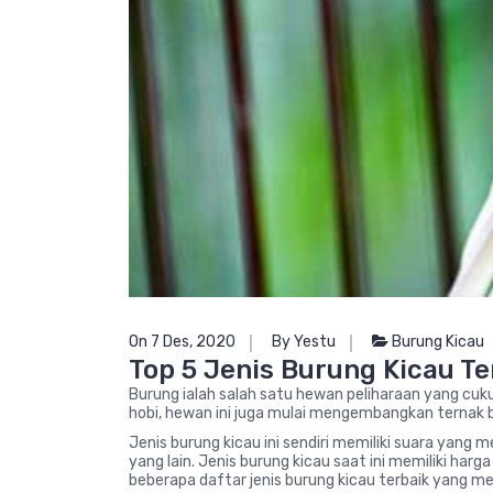
On 7 Des, 2020
By Yestu
Burung Kicau
Top 5 Jenis Burung Kicau T
Burung ialah salah satu hewan peliharaan yang cuku
hobi, hewan ini juga mulai mengembangkan ternak b
Jenis burung kicau ini sendiri memiliki suara yang 
yang lain. Jenis burung kicau saat ini memiliki ha
beberapa daftar jenis burung kicau terbaik yang memi