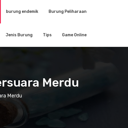
burung endemik
Burung Peliharaan
Jenis Burung
Tips
Game Online
ersuara Merdu
ara Merdu