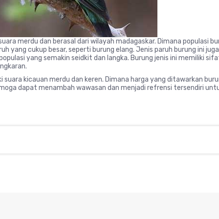
 suara merdu dan berasal dari wilayah madagaskar. Dimana populasi bur
aruh yang cukup besar, seperti burung elang. Jenis paruh burung ini ju
lah populasi yang semakin seidkit dan langka. Burung jenis ini memiliki
angkaran.
liki suara kicauan merdu dan keren. Dimana harga yang ditawarkan buru
 semoga dapat menambah wawasan dan menjadi refrensi tersendiri untuk