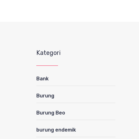
Kategori
Bank
Burung
Burung Beo
burung endemik