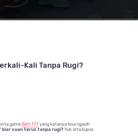
rkali-Kali Tanpa Rugi?
ecinta game
Slot 777
yang katanya bisa ngasih
 biar cuan terus tanpa rugi?
Yuk, kita kupas