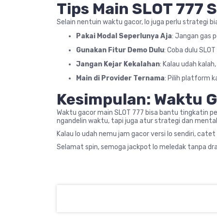
Tips Main SLOT 777 
Selain nentuin waktu gacor, lo juga perlu strategi 
Pakai Modal Seperlunya Aja
: Jangan gas po
Gunakan Fitur Demo Dulu
: Coba dulu SLOT 
Jangan Kejar Kekalahan
: Kalau udah kalah,
Main di Provider Ternama
: Pilih platform
Kesimpulan: Waktu G
Waktu gacor main SLOT 777 bisa bantu tingkatin pel
ngandelin waktu, tapi juga atur strategi dan mental
Kalau lo udah nemu jam gacor versi lo sendiri, catet
Selamat spin, semoga jackpot lo meledak tanpa dr