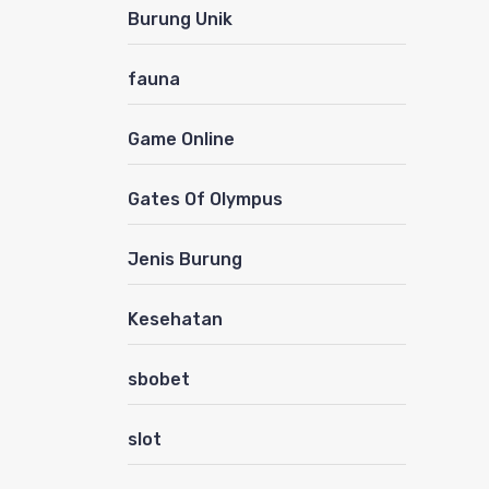
Burung Unik
fauna
Game Online
Gates Of Olympus
Jenis Burung
Kesehatan
sbobet
slot