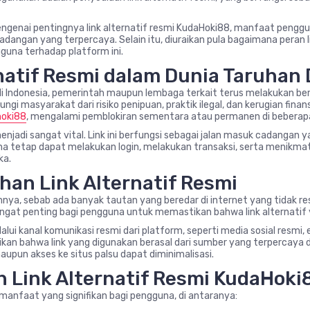
engenai pentingnya link alternatif resmi KudaHoki88, manfaat peng
adangan yang terpercaya. Selain itu, diuraikan pula bagaimana peran 
una terhadap platform ini.
rnatif Resmi dalam Dunia Taruhan 
di Indonesia, pemerintah maupun lembaga terkait terus melakukan be
ungi masyarakat dari risiko penipuan, praktik ilegal, dan kerugian finan
hoki88
, mengalami pemblokiran sementara atau permanen di beberapa
 menjadi sangat vital. Link ini berfungsi sebagai jalan masuk cadanga
a tetap dapat melakukan login, melakukan transaksi, serta menikmat
ka.
an Link Alternatif Resmi
nnya, sebab ada banyak tautan yang beredar di internet yang tidak
 sangat penting bagi pengguna untuk memastikan bahwa link alternatif
alui kanal komunikasi resmi dari platform, seperti media sosial resmi
kan bahwa link yang digunakan berasal dari sumber yang terpercaya 
maupun akses ke situs palsu dapat diminimalisasi.
 Link Alternatif Resmi KudaHoki
 manfaat yang signifikan bagi pengguna, di antaranya: