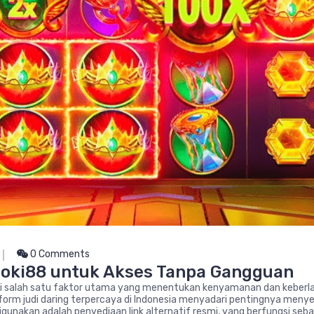
0 Comments
Hoki88 untuk Akses Tanpa Gangguan
adi salah satu faktor utama yang menentukan kenyamanan dan keberla
tform judi daring terpercaya di Indonesia menyadari pentingnya meny
gunakan adalah penyediaan link alternatif resmi, yang berfungsi seb