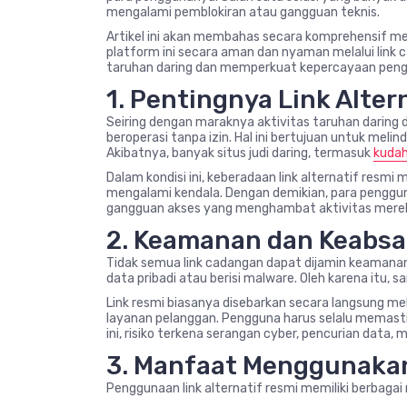
mengalami pemblokiran atau gangguan teknis.
Artikel ini akan membahas secara komprehensif m
platform ini secara aman dan nyaman melalui link c
taruhan daring dan memperkuat kepercayaan pengg
1. Pentingnya Link Alte
Seiring dengan maraknya aktivitas taruhan daring 
beroperasi tanpa izin. Hal ini bertujuan untuk melind
Akibatnya, banyak situs judi daring, termasuk
kuda
Dalam kondisi ini, keberadaan link alternatif resmi
mengalami kendala. Dengan demikian, para penggun
gangguan akses yang menghambat aktivitas mere
2. Keamanan dan Keabsah
Tidak semua link cadangan dapat dijamin keamana
data pribadi atau berisi malware. Oleh karena itu,
Link resmi biasanya disebarkan secara langsung mel
layanan pelanggan. Pengguna harus selalu memasti
ini, risiko terkena serangan cyber, pencurian data, 
3. Manfaat Menggunakan
Penggunaan link alternatif resmi memiliki berbagai