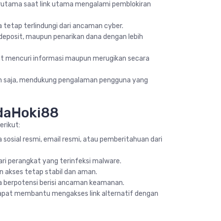
rutama saat link utama mengalami pemblokiran
 tetap terlindungi dari ancaman cyber.
deposit, maupun penarikan dana dengan lebih
pat mencuri informasi maupun merugikan secara
pan saja, mendukung pengalaman pengguna yang
udaHoki88
rikut:
 sosial resmi, email resmi, atau pemberitahuan dari
ari perangkat yang terinfeksi malware.
n akses tetap stabil dan aman.
ena berpotensi berisi ancaman keamanan.
dapat membantu mengakses link alternatif dengan