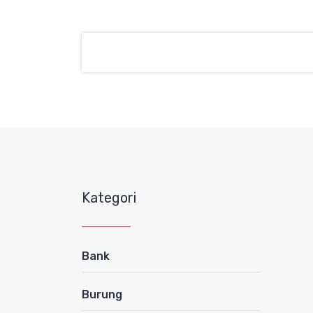
Kategori
Bank
Burung