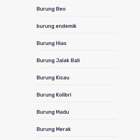
Burung Beo
burung endemik
Burung Hias
Burung Jalak Bali
Burung Kicau
Burung Kolibri
Burung Madu
Burung Merak