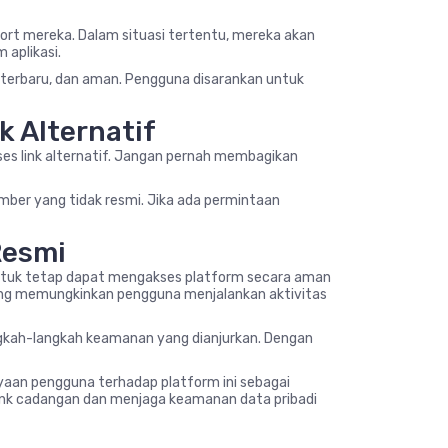
port mereka. Dalam situasi tertentu, mereka akan
 aplikasi.
terbaru, dan aman. Pengguna disarankan untuk
k Alternatif
ses link alternatif. Jangan pernah membagikan
mber yang tidak resmi. Jika ada permintaan
Resmi
 untuk tetap dapat mengakses platform secara aman
 yang memungkinkan pengguna menjalankan aktivitas
ngkah-langkah keamanan yang dianjurkan. Dengan
yaan pengguna terhadap platform ini sebagai
link cadangan dan menjaga keamanan data pribadi