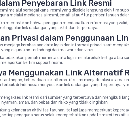
dalam Penyebaran Link Resmi
smi melalui berbagai kanal resmi yang dikelola langsung oleh tim sup
 melalui media sosial resmi, email, atau fitur pemberitahuan dalam
reka memastikan bahwa pengguna mendapatkan informasi yang valid, 
 ketinggalan link cadangan yang aktif dan terpercaya.
an Privasi dalam Penggunaan Lin
rus menjaga kerahasiaan data login dan informasi pribadi saat mengak
 yang digunakan terlindungi dari malware dan virus.
 tidak akan pernah meminta data login melalui pihak ketiga atau su
melaporkan ke tim support resmi.
ya Menggunakan Link Alternatif 
h tantangan, keberadaan link alternatif resmi menjadi solusi utama
rm terbaik di Indonesia menyediakan link cadangan yang terpercaya,
engakses link resmi dari sumber yang terpercaya dan mengikuti la
yaman, aman, dan bebas dari risiko yang tidak diinginkan.
dukung kelancaran aktivitas taruhan, tetapi juga memperkuat keperca
u, setiap pengguna harus selalu memperhatikan update resmi terkait 