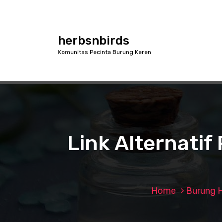
S
k
i
p
herbsnbirds
t
Komunitas Pecinta Burung Keren
o
c
o
n
t
e
n
Link Alternati
t
Home
Burung H