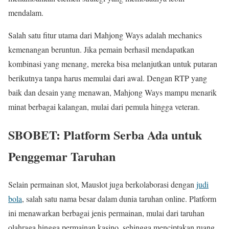
mendalam.
Salah satu fitur utama dari Mahjong Ways adalah mechanics
kemenangan beruntun. Jika pemain berhasil mendapatkan
kombinasi yang menang, mereka bisa melanjutkan untuk putaran
berikutnya tanpa harus memulai dari awal. Dengan RTP yang
baik dan desain yang menawan, Mahjong Ways mampu menarik
minat berbagai kalangan, mulai dari pemula hingga veteran.
SBOBET: Platform Serba Ada untuk
Penggemar Taruhan
Selain permainan slot, Mauslot juga berkolaborasi dengan
judi
bola
, salah satu nama besar dalam dunia taruhan online. Platform
ini menawarkan berbagai jenis permainan, mulai dari taruhan
olahraga hingga permainan kasino, sehingga menciptakan ruang