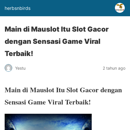
herbsnbirds
Main di Mauslot Itu Slot Gacor
dengan Sensasi Game Viral
Terbaik!
Yestu
2 tahun ago
Main di Mauslot Itu Slot Gacor dengan
Sensasi Game Viral Terbaik!