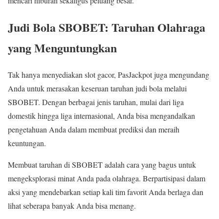
mencari hiburan sekaligus peluang besar.
Judi Bola SBOBET: Taruhan Olahraga
yang Menguntungkan
Tak hanya menyediakan slot gacor, PasJackpot juga mengundang
Anda untuk merasakan keseruan taruhan judi bola melalui
SBOBET. Dengan berbagai jenis taruhan, mulai dari liga
domestik hingga liga internasional, Anda bisa mengandalkan
pengetahuan Anda dalam membuat prediksi dan meraih
keuntungan.
Membuat taruhan di SBOBET adalah cara yang bagus untuk
mengeksplorasi minat Anda pada olahraga. Berpartisipasi dalam
aksi yang mendebarkan setiap kali tim favorit Anda berlaga dan
lihat seberapa banyak Anda bisa menang.