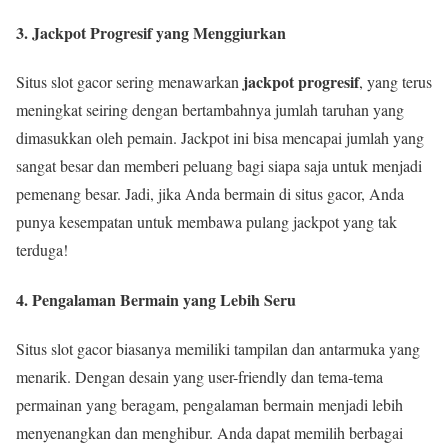
3.
Jackpot Progresif yang Menggiurkan
jackpot progresif
Situs slot gacor sering menawarkan
, yang terus
meningkat seiring dengan bertambahnya jumlah taruhan yang
dimasukkan oleh pemain. Jackpot ini bisa mencapai jumlah yang
sangat besar dan memberi peluang bagi siapa saja untuk menjadi
pemenang besar. Jadi, jika Anda bermain di situs gacor, Anda
punya kesempatan untuk membawa pulang jackpot yang tak
terduga!
4.
Pengalaman Bermain yang Lebih Seru
Situs slot gacor biasanya memiliki tampilan dan antarmuka yang
menarik. Dengan desain yang user-friendly dan tema-tema
permainan yang beragam, pengalaman bermain menjadi lebih
menyenangkan dan menghibur. Anda dapat memilih berbagai