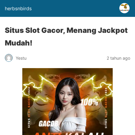
herbsnbirds
Situs Slot Gacor, Menang Jackpot
Mudah!
Yestu
2 tahun ago