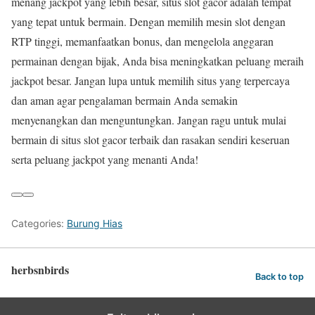
menang jackpot yang lebih besar, situs slot gacor adalah tempat
yang tepat untuk bermain. Dengan memilih mesin slot dengan
RTP tinggi, memanfaatkan bonus, dan mengelola anggaran
permainan dengan bijak, Anda bisa meningkatkan peluang meraih
jackpot besar. Jangan lupa untuk memilih situs yang terpercaya
dan aman agar pengalaman bermain Anda semakin
menyenangkan dan menguntungkan. Jangan ragu untuk mulai
bermain di situs slot gacor terbaik dan rasakan sendiri keseruan
serta peluang jackpot yang menanti Anda!
Categories:
Burung Hias
herbsnbirds
Back to top