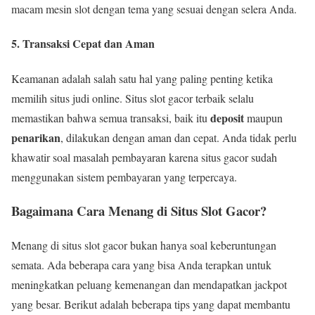
macam mesin slot dengan tema yang sesuai dengan selera Anda.
5.
Transaksi Cepat dan Aman
Keamanan adalah salah satu hal yang paling penting ketika
memilih situs judi online. Situs slot gacor terbaik selalu
deposit
memastikan bahwa semua transaksi, baik itu
maupun
penarikan
, dilakukan dengan aman dan cepat. Anda tidak perlu
khawatir soal masalah pembayaran karena situs gacor sudah
menggunakan sistem pembayaran yang terpercaya.
Bagaimana Cara Menang di Situs Slot Gacor?
Menang di situs slot gacor bukan hanya soal keberuntungan
semata. Ada beberapa cara yang bisa Anda terapkan untuk
meningkatkan peluang kemenangan dan mendapatkan jackpot
yang besar. Berikut adalah beberapa tips yang dapat membantu