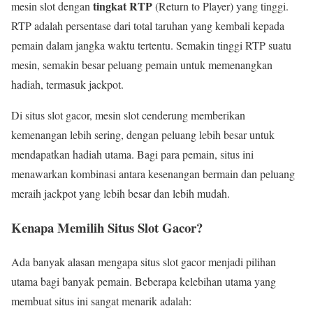
tingkat RTP
mesin slot dengan
(Return to Player) yang tinggi.
RTP adalah persentase dari total taruhan yang kembali kepada
pemain dalam jangka waktu tertentu. Semakin tinggi RTP suatu
mesin, semakin besar peluang pemain untuk memenangkan
hadiah, termasuk jackpot.
Di situs slot gacor, mesin slot cenderung memberikan
kemenangan lebih sering, dengan peluang lebih besar untuk
mendapatkan hadiah utama. Bagi para pemain, situs ini
menawarkan kombinasi antara kesenangan bermain dan peluang
meraih jackpot yang lebih besar dan lebih mudah.
Kenapa Memilih Situs Slot Gacor?
Ada banyak alasan mengapa situs slot gacor menjadi pilihan
utama bagi banyak pemain. Beberapa kelebihan utama yang
membuat situs ini sangat menarik adalah: