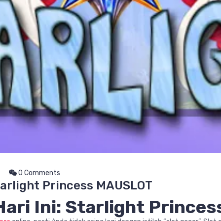
0 Comments
 Starlight Princess MAUSLOT
Hari Ini: Starlight Princ