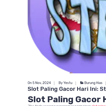
On 5 Nov, 2024
By Yestu
Burung Hias
Slot Paling Gacor Hari Ini:
Slot Paling Gacor 