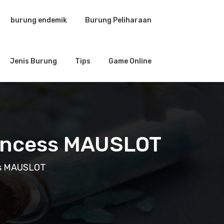
burung endemik
Burung Peliharaan
Jenis Burung
Tips
Game Online
Princess MAUSLOT
cess MAUSLOT