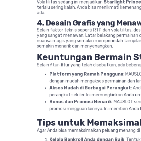
Volatilitas sedang ini menjadikan
Starlight Princ
terlalu sering kalah. Anda bisa menikmati kemenan
ada.
4. Desain Grafis yang Mena
Selain faktor teknis seperti RTP dan volatilitas, 
yang sangat menawan. Latar belakang permainan d
nuansa magis yang semakin memperindah tampilan 
semakin menarik dan menyenangkan.
Keuntungan Bermain St
Selain fitur-fitur yang telah disebutkan, ada bebe
Platform yang Ramah Pengguna
: MAUSL
dengan mudah mengakses permainan dan lang
Akses Mudah di Berbagai Perangkat
: An
perangkat seluler. Ini memungkinkan Anda un
Bonus dan Promosi Menarik
: MAUSLOT se
promosi mingguan lainnya. Ini memberi And
Tips untuk Memaksimal
Agar Anda bisa memaksimalkan peluang menang di
Kelola Bankroll Anda dengan Baik
: Tentu