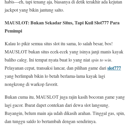
habis—eh, tapi tenang aja, biasanya di detik terakhir ada kejutan
jackpot yang bikin jantung salto.
MAUSLOT: Bukan Sekadar Situs, Tapi Kuil Slot777 Para
Pemimpi
Kalau lo pikir semua situs slot itu sama, lo salah besar, bos!
MAUSLOT bukan situs ecek-ecek yang isinya janji manis kayak
baliho caleg. Ini tempat nyata buat lo yang niat
spin to win
.
slot777
Pelayanan cepat, transaksi lancar, dan pilihan game dari
yang berlimpah bikin lo betah berlama-lama kayak lagi
nongkrong di warkop favorit.
Bukan cuma itu, MAUSLOT juga rajin kasih bocoran game yang
lagi gacor. Ibarat dapet contekan dari dewa slot langsung.
Bayangin, belum main aja udah dikasih arahan. Tinggal gas, spin,
dan tunggu saldo lo bertambah dengan sendirinya.