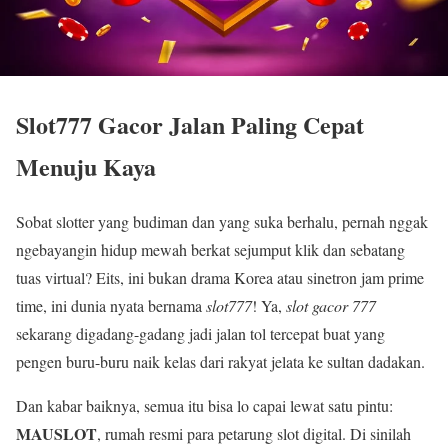
Slot777 Gacor Jalan Paling Cepat
Menuju Kaya
Sobat slotter yang budiman dan yang suka berhalu, pernah nggak
ngebayangin hidup mewah berkat sejumput klik dan sebatang
tuas virtual? Eits, ini bukan drama Korea atau sinetron jam prime
time, ini dunia nyata bernama
slot777
! Ya,
slot gacor 777
sekarang digadang-gadang jadi jalan tol tercepat buat yang
pengen buru-buru naik kelas dari rakyat jelata ke sultan dadakan.
Dan kabar baiknya, semua itu bisa lo capai lewat satu pintu:
MAUSLOT
, rumah resmi para petarung slot digital. Di sinilah